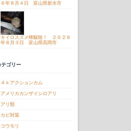
６年８月４日 富山県射水市
キイロスズメ蜂駆除！ ２０２６
年８月３日 富山県高岡市
カテゴリー
４ｋアクションカム
アメリカカンザイシロアリ
アリ類
カビ対策
コウモリ