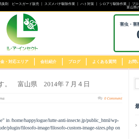
消臭剤 ピースガード販売
スズメバチ駆除作業
ハト対策
シロアリ駆除作業
ブロ
富山県
害虫・害
料金・対応エリア
会社紹介
ブログ
よくある質問
お問
。 富山県 2014年７月４日
ima
0 Comment
me" in
/home/happylogue/lutte-anti-insecte.jp/public_html/wp-
de/plugin/filosofo-image/filosofo-custom-image-sizes.php
on