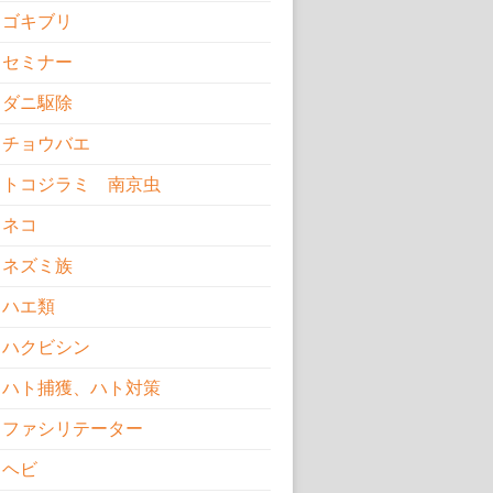
ゴキブリ
セミナー
ダニ駆除
チョウバエ
トコジラミ 南京虫
ネコ
ネズミ族
ハエ類
ハクビシン
ハト捕獲、ハト対策
ファシリテーター
ヘビ