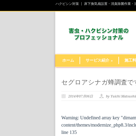
ハクビシン対策
床下換気扇設置・消臭除菌作業・
ホーム
サービス紹介
»
施工
セグロアシナガ蜂調査です
2014年07月06日
by Yuichi Matsush
Warning
: Undefined array key "dirna
content/themes/modernize_php8.3/inclu
line
135