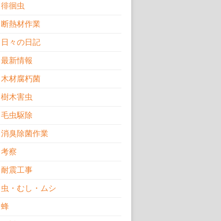
徘徊虫
断熱材作業
日々の日記
最新情報
木材腐朽菌
樹木害虫
毛虫駆除
消臭除菌作業
考察
耐震工事
虫・むし・ムシ
蜂