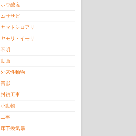
ホウ酸塩
ムササビ
ヤマトシロアリ
ヤモリ・イモリ
不明
動画
外来性動物
害獣
封鎖工事
小動物
工事
床下換気扇