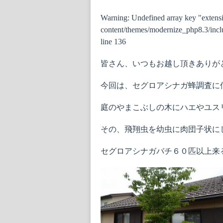
Warning
: Undefined array key "extens
content/themes/modernize_php8.3/inclu
line
136
皆さん、いつもお越し頂きありが
今回は、セグロアシナガ蜂調査に
庭のやまこぶしの木にハエやユス
その、飛翔虫を幼虫に肉団子状に
セグロアシナガバチ６０匹以上来