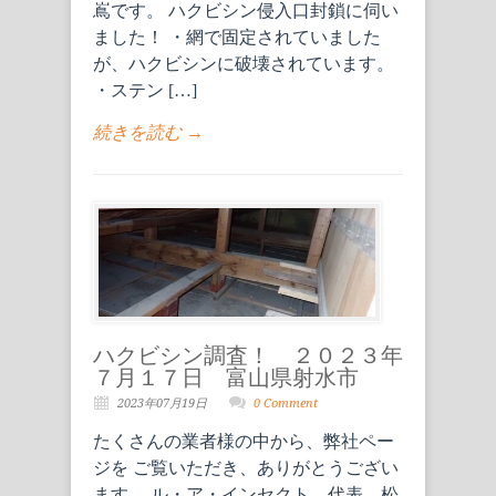
嶌です。 ハクビシン侵入口封鎖に伺い
ました！ ・網で固定されていました
が、ハクビシンに破壊されています。
・ステン […]
続きを読む →
ハクビシン調査！ ２０２３年
７月１７日 富山県射水市
2023年07月19日
0 Comment
たくさんの業者様の中から、弊社ペー
ジを ご覧いただき、ありがとうござい
ます。 ル・ア・インセクト 代表 松