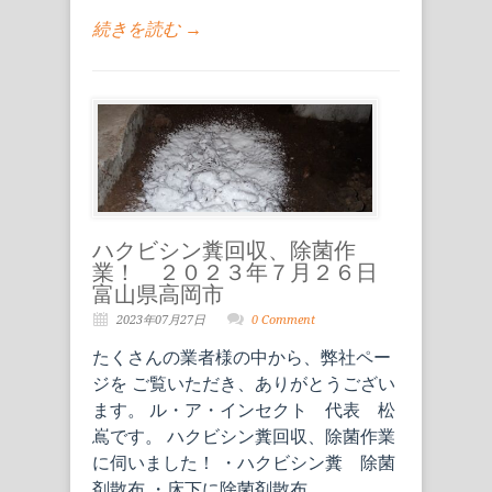
続きを読む →
ハクビシン糞回収、除菌作
業！ ２０２３年７月２６日
富山県高岡市
2023年07月27日
0 Comment
たくさんの業者様の中から、弊社ペー
ジを ご覧いただき、ありがとうござい
ます。 ル・ア・インセクト 代表 松
嶌です。 ハクビシン糞回収、除菌作業
に伺いました！ ・ハクビシン糞 除菌
剤散布 ・床下に除菌剤散布