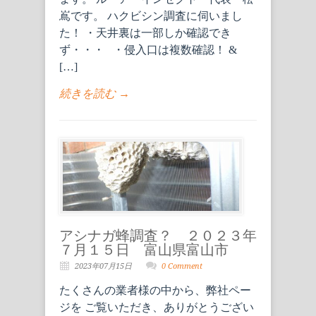
嶌です。 ハクビシン調査に伺いまし
た！ ・天井裏は一部しか確認でき
ず・・・ ・侵入口は複数確認！ &
[…]
続きを読む →
アシナガ蜂調査？ ２０２３年
７月１５日 富山県富山市
2023年07月15日
0 Comment
たくさんの業者様の中から、弊社ペー
ジを ご覧いただき、ありがとうござい