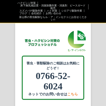
ハクビシン対策
床下換気扇設置・消臭除菌作業・消臭剤 ピースガード
販売
スズメバチ駆除作業
ハト対策
シロアリ駆除作業
ブログ
会社紹介
お問い合わせ
富山県の害虫駆除ならル・ア・インセクトにお任せくださ
い!!
害虫・害獣駆除のご相談はお気軽に
どうぞ！
0766-52-
6024
ネットでのお問い合せは
こちら