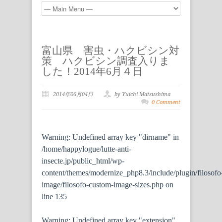
富山県 害虫・ハクビシン対
策 ハクビシン調査入りま
した！2014年6月４日
2014年06月04日
by Yuichi Matsushima
0 Comment
Warning
: Undefined array key "dirname" in
/home/happylogue/lutte-anti-
insecte.jp/public_html/wp-
content/themes/modernize_php8.3/include/plugin/filosofo
image/filosofo-custom-image-sizes.php
on
line
135
Warning
: Undefined array key "extension"