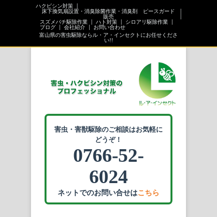
ハクビシン対策
床下換気扇設置・消臭除菌作業・消臭剤 ピースガード
販売
スズメバチ駆除作業
ハト対策
シロアリ駆除作業
ブログ
会社紹介
お問い合わせ
富山県の害虫駆除ならル・ア・インセクトにお任せくださ
い!!
害虫・害獣駆除のご相談はお気軽に
どうぞ！
0766-52-
6024
ネットでのお問い合せは
こちら