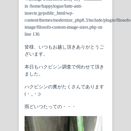
in
/home/happylogue/lutte-anti-
insecte.jp/public_html/wp-
content/themes/modernize_php8.3/include/plugin/filosofo
image/filosofo-custom-image-sizes.php
on
line
136
皆様、いつもお越し頂きありがとうご
ざいます。
本日もハクビシン調査で伺わせて頂き
ました。
ハクビシンの糞がたくさんであります
(・_・;)
雨どいつたっての・・・