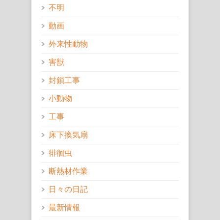
不明
動画
外来性動物
害獣
封鎖工事
小動物
工事
床下換気扇
徘徊虫
断熱材作業
日々の日記
最新情報