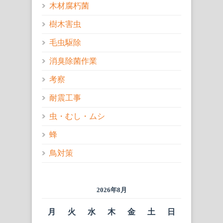
木材腐朽菌
樹木害虫
毛虫駆除
消臭除菌作業
考察
耐震工事
虫・むし・ムシ
蜂
鳥対策
2026年8月
月
火
水
木
金
土
日