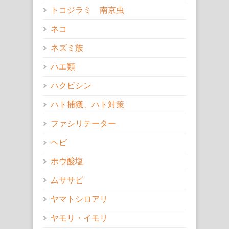
トコジラミ 南京虫
ネコ
ネズミ族
ハエ類
ハクビシン
ハト捕獲、ハト対策
ファシリテーター
ヘビ
ホウ酸塩
ムササビ
ヤマトシロアリ
ヤモリ・イモリ