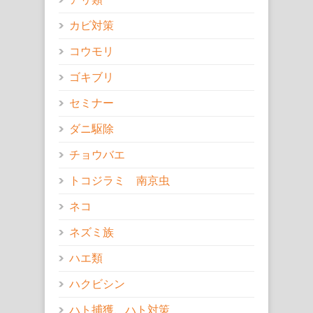
カビ対策
コウモリ
ゴキブリ
セミナー
ダニ駆除
チョウバエ
トコジラミ 南京虫
ネコ
ネズミ族
ハエ類
ハクビシン
ハト捕獲、ハト対策