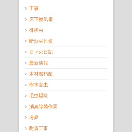
工事
床下換気扇
徘徊虫
断熱材作業
日々の日記
最新情報
木材腐朽菌
樹木害虫
毛虫駆除
消臭除菌作業
考察
耐震工事