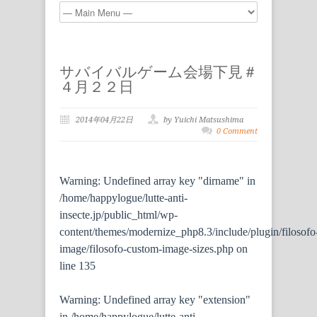
サバイバルゲーム会場下見＃
４月２２日
2014年04月22日
by Yuichi Matsushima
0 Comment
Warning
: Undefined array key "dirname" in
/home/happylogue/lutte-anti-
insecte.jp/public_html/wp-
content/themes/modernize_php8.3/include/plugin/filosofo
image/filosofo-custom-image-sizes.php
on
line
135
Warning
: Undefined array key "extension"
in
/home/happylogue/lutte-anti-