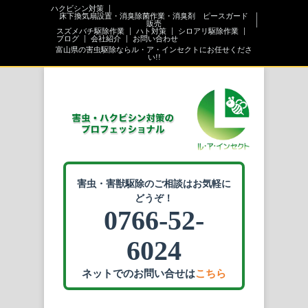
ハクビシン対策
床下換気扇設置・消臭除菌作業・消臭剤 ピースガード
販売
スズメバチ駆除作業
ハト対策
シロアリ駆除作業
ブログ
会社紹介
お問い合わせ
富山県の害虫駆除ならル・ア・インセクトにお任せくださ
い!!
害虫・害獣駆除のご相談はお気軽に
どうぞ！
0766-52-
6024
ネットでのお問い合せは
こちら