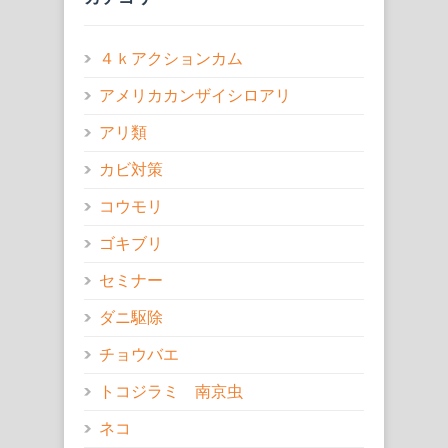
４ｋアクションカム
アメリカカンザイシロアリ
アリ類
カビ対策
コウモリ
ゴキブリ
セミナー
ダニ駆除
チョウバエ
トコジラミ 南京虫
ネコ