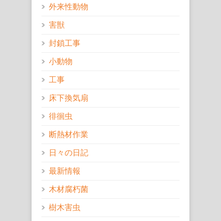
外来性動物
害獣
封鎖工事
小動物
工事
床下換気扇
徘徊虫
断熱材作業
日々の日記
最新情報
木材腐朽菌
樹木害虫