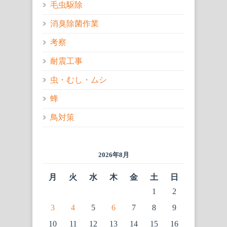
毛虫駆除
消臭除菌作業
考察
耐震工事
虫・むし・ムシ
蜂
鳥対策
2026年8月
月
火
水
木
金
土
日
1
2
3
4
5
6
7
8
9
10
11
12
13
14
15
16