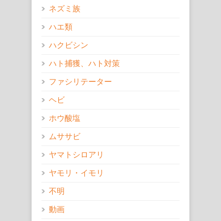
ネズミ族
ハエ類
ハクビシン
ハト捕獲、ハト対策
ファシリテーター
ヘビ
ホウ酸塩
ムササビ
ヤマトシロアリ
ヤモリ・イモリ
不明
動画