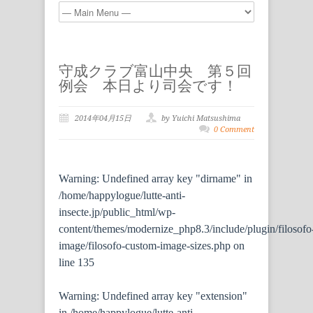
守成クラブ富山中央 第５回
例会 本日より司会です！
2014年04月15日
by Yuichi Matsushima
0 Comment
Warning
: Undefined array key "dirname" in
/home/happylogue/lutte-anti-
insecte.jp/public_html/wp-
content/themes/modernize_php8.3/include/plugin/filosofo
image/filosofo-custom-image-sizes.php
on
line
135
Warning
: Undefined array key "extension"
in
/home/happylogue/lutte-anti-