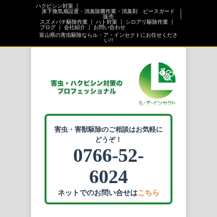
ハクビシン対策
床下換気扇設置・消臭除菌作業・消臭剤 ピースガード
販売
スズメバチ駆除作業
ハト対策
シロアリ駆除作業
ブログ
会社紹介
お問い合わせ
富山県の害虫駆除ならル・ア・インセクトにお任せくださ
い!!
害虫・害獣駆除のご相談はお気軽に
どうぞ！
0766-52-
6024
ネットでのお問い合せは
こちら