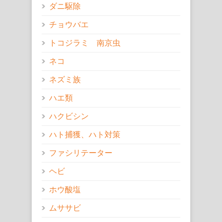
ダニ駆除
チョウバエ
トコジラミ 南京虫
ネコ
ネズミ族
ハエ類
ハクビシン
ハト捕獲、ハト対策
ファシリテーター
ヘビ
ホウ酸塩
ムササビ