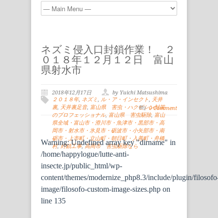
ネズミ侵入口封鎖作業！ ２
０１８年１２月１２日 富山
県射水市
2018年12月17日
by Yuichi Matsushima
２０１８年
,
ネズミ
,
ル・ア・インセクト
,
天井
裏
,
天井裏足音
,
富山県 害虫・ハクビシン対策
0 Comment
のプロフェッショナル
,
富山県 害虫駆除
,
富山
県全域・富山市・滑川市・魚津市・黒部市・高
岡市・射水市・氷見市・砺波市・小矢部市・南
砺市・上市町・立山町・朝日町・入善町・舟橋
Warning
: Undefined array key "dirname" in
村
,
封鎖工事
,
高岡市 害虫駆除なら
/home/happylogue/lutte-anti-
insecte.jp/public_html/wp-
content/themes/modernize_php8.3/include/plugin/filosofo
image/filosofo-custom-image-sizes.php
on
line
135