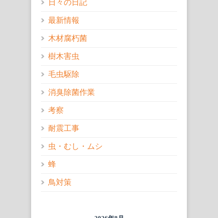
日々の日記
最新情報
木材腐朽菌
樹木害虫
毛虫駆除
消臭除菌作業
考察
耐震工事
虫・むし・ムシ
蜂
鳥対策