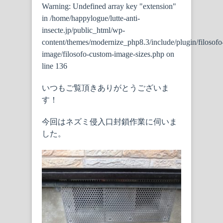
Warning
: Undefined array key "extension"
in
/home/happylogue/lutte-anti-
insecte.jp/public_html/wp-
content/themes/modernize_php8.3/include/plugin/filosofo
image/filosofo-custom-image-sizes.php
on
line
136
いつもご覧頂きありがとうございま
す！
今回はネズミ侵入口封鎖作業に伺いま
した。