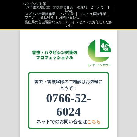
ハクビシン対策
床下換気扇設置・消臭除菌作業・消臭剤 ピースガード
販売
スズメバチ駆除作業
ハト対策
シロアリ駆除作業
ブログ
会社紹介
お問い合わせ
富山県の害虫駆除ならル・ア・インセクトにお任せくださ
い!!
害虫・害獣駆除のご相談はお気軽に
どうぞ！
0766-52-
6024
ネットでのお問い合せは
こちら