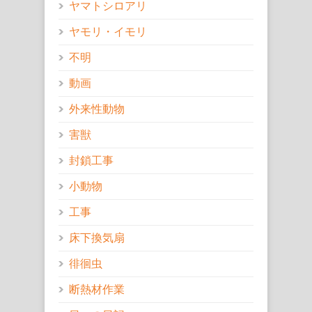
ヤマトシロアリ
ヤモリ・イモリ
不明
動画
外来性動物
害獣
封鎖工事
小動物
工事
床下換気扇
徘徊虫
断熱材作業