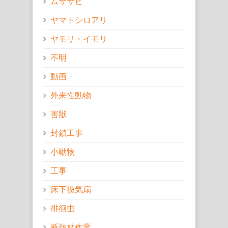
ムササビ
ヤマトシロアリ
ヤモリ・イモリ
不明
動画
外来性動物
害獣
封鎖工事
小動物
工事
床下換気扇
徘徊虫
断熱材作業