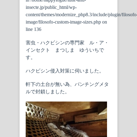
insecte.jp/public_html/wp-
content/themes/modernize_php8.3/include/plugin/filosofo
image/filosofo-custom-image-sizes.php
on
line
136
害虫・ハクビシンの専門家 ル・ア・
インセクト まつしま ゆういちで
す。
ハクビシン侵入対策に伺いました。
軒下の土台が無い為、パンチングメタ
ルで封鎖しました。