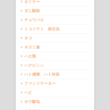
セミナー
ダニ駆除
チョウバエ
トコジラミ 南京虫
ネコ
ネズミ族
ハエ類
ハクビシン
ハト捕獲、ハト対策
ファシリテーター
ヘビ
ホウ酸塩