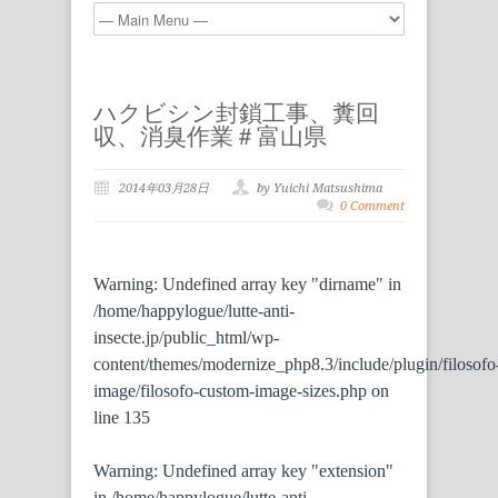
ハクビシン封鎖工事、糞回
収、消臭作業＃富山県
2014年03月28日
by Yuichi Matsushima
0 Comment
Warning
: Undefined array key "dirname" in
/home/happylogue/lutte-anti-
insecte.jp/public_html/wp-
content/themes/modernize_php8.3/include/plugin/filosofo
image/filosofo-custom-image-sizes.php
on
line
135
Warning
: Undefined array key "extension"
in
/home/happylogue/lutte-anti-