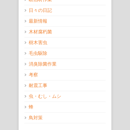
日々の日記
最新情報
木材腐朽菌
樹木害虫
毛虫駆除
消臭除菌作業
考察
耐震工事
虫・むし・ムシ
蜂
鳥対策