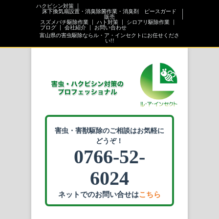
ハクビシン対策
床下換気扇設置・消臭除菌作業・消臭剤 ピースガード
販売
スズメバチ駆除作業
ハト対策
シロアリ駆除作業
ブログ
会社紹介
お問い合わせ
富山県の害虫駆除ならル・ア・インセクトにお任せくださ
い!!
害虫・害獣駆除のご相談はお気軽に
どうぞ！
0766-52-
6024
ネットでのお問い合せは
こちら