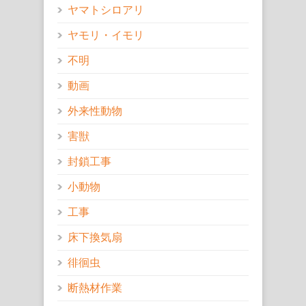
ヤマトシロアリ
ヤモリ・イモリ
不明
動画
外来性動物
害獣
封鎖工事
小動物
工事
床下換気扇
徘徊虫
断熱材作業