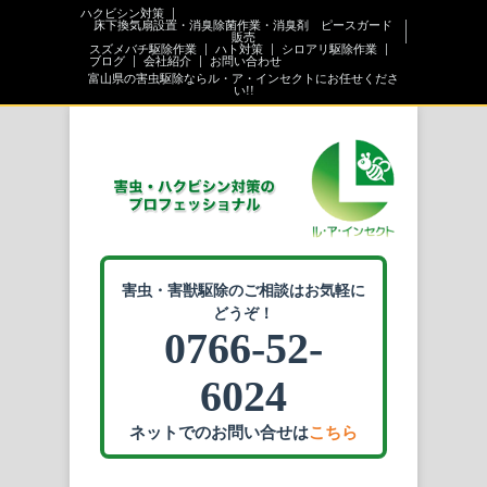
ハクビシン対策
床下換気扇設置・消臭除菌作業・消臭剤 ピースガード
販売
スズメバチ駆除作業
ハト対策
シロアリ駆除作業
ブログ
会社紹介
お問い合わせ
富山県の害虫駆除ならル・ア・インセクトにお任せくださ
い!!
害虫・害獣駆除のご相談はお気軽に
どうぞ！
0766-52-
6024
ネットでのお問い合せは
こちら