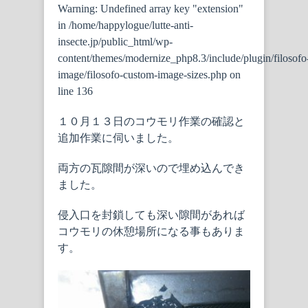
Warning
: Undefined array key "extension"
in
/home/happylogue/lutte-anti-
insecte.jp/public_html/wp-
content/themes/modernize_php8.3/include/plugin/filosofo
image/filosofo-custom-image-sizes.php
on
line
136
１０月１３日のコウモリ作業の確認と
追加作業に伺いました。
両方の瓦隙間が深いので埋め込んでき
ました。
侵入口を封鎖しても深い隙間があれば
コウモリの休憩場所になる事もありま
す。