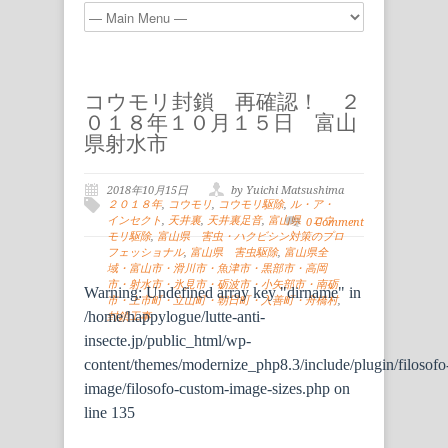
コウモリ封鎖 再確認！ ２
０１８年１０月１５日 富山
県射水市
2018年10月15日
by Yuichi Matsushima
２０１８年
,
コウモリ
,
コウモリ駆除
,
ル・ア・
インセクト
,
天井裏
,
天井裏足音
,
富山県 コウ
0 Comment
モリ駆除
,
富山県 害虫・ハクビシン対策のプロ
フェッショナル
,
富山県 害虫駆除
,
富山県全
域・富山市・滑川市・魚津市・黒部市・高岡
市・射水市・氷見市・砺波市・小矢部市・南砺
Warning
: Undefined array key "dirname" in
市・上市町・立山町・朝日町・入善町・舟橋村
,
/home/happylogue/lutte-anti-
封鎖工事
insecte.jp/public_html/wp-
content/themes/modernize_php8.3/include/plugin/filosofo
image/filosofo-custom-image-sizes.php
on
line
135