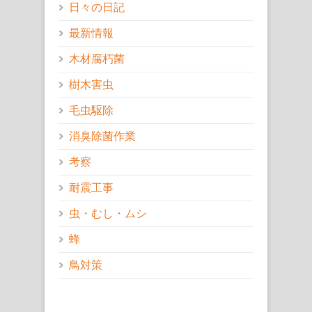
日々の日記
最新情報
木材腐朽菌
樹木害虫
毛虫駆除
消臭除菌作業
考察
耐震工事
虫・むし・ムシ
蜂
鳥対策