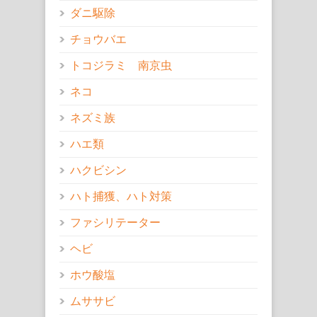
ダニ駆除
チョウバエ
トコジラミ 南京虫
ネコ
ネズミ族
ハエ類
ハクビシン
ハト捕獲、ハト対策
ファシリテーター
ヘビ
ホウ酸塩
ムササビ