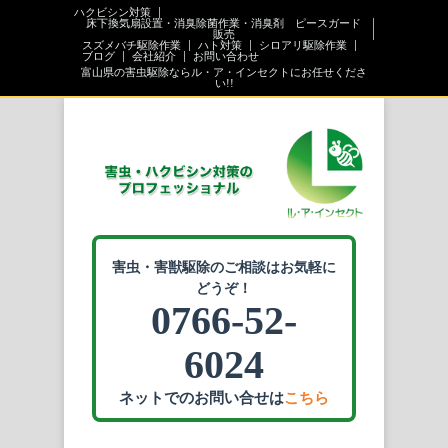
ハクビシン対策
床下換気扇設置・消臭除菌作業・消臭剤 ピースガード
販売
スズメバチ駆除作業
ハト対策
シロアリ駆除作業
ブログ
会社紹介
お問い合わせ
富山県の害虫駆除ならル・ア・インセクトにお任せくださ
い!!
害虫・害獣駆除のご相談はお気軽に
どうぞ！
0766-52-
6024
ネットでのお問い合せは
こちら