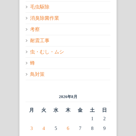
毛虫駆除
消臭除菌作業
考察
耐震工事
虫・むし・ムシ
蜂
鳥対策
2026年8月
月
火
水
木
金
土
日
1
2
3
4
5
6
7
8
9