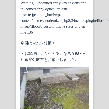
Warning
: Undefined array key "extension"
in
/home/happylogue/lutte-anti-
insecte.jp/public_html/wp-
content/themes/modernize_php8.3/include/plugin/filosofo
image/filosofo-custom-image-sizes.php
on
line
136
今回はマムシ対策！
・お客様にマムシの巣になる瓦礫とヘ
ビ忌避剤散布をお願いしました。