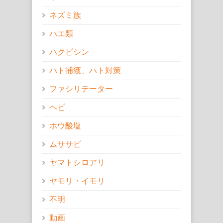
ネズミ族
ハエ類
ハクビシン
ハト捕獲、ハト対策
ファシリテーター
ヘビ
ホウ酸塩
ムササビ
ヤマトシロアリ
ヤモリ・イモリ
不明
動画