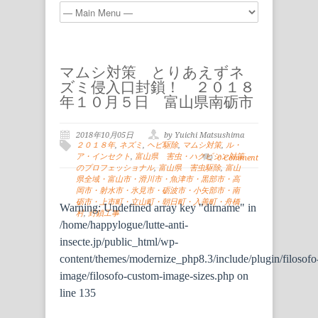
マムシ対策 とりあえずネ
ズミ侵入口封鎖！ ２０１８
年１０月５日 富山県南砺市
2018年10月05日
by Yuichi Matsushima
２０１８年
,
ネズミ
,
ヘビ駆除
,
マムシ対策
,
ル・
ア・インセクト
,
富山県 害虫・ハクビシン対策
0 Comment
のプロフェッショナル
,
富山県 害虫駆除
,
富山
県全域・富山市・滑川市・魚津市・黒部市・高
岡市・射水市・氷見市・砺波市・小矢部市・南
砺市・上市町・立山町・朝日町・入善町・舟橋
Warning
: Undefined array key "dirname" in
村
,
封鎖工事
/home/happylogue/lutte-anti-
insecte.jp/public_html/wp-
content/themes/modernize_php8.3/include/plugin/filosofo
image/filosofo-custom-image-sizes.php
on
line
135