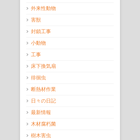
外来性動物
害獣
封鎖工事
小動物
工事
床下換気扇
徘徊虫
断熱材作業
日々の日記
最新情報
木材腐朽菌
樹木害虫