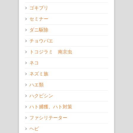
ゴキブリ
セミナー
ダニ駆除
チョウバエ
トコジラミ 南京虫
ネコ
ネズミ族
ハエ類
ハクビシン
ハト捕獲、ハト対策
ファシリテーター
ヘビ