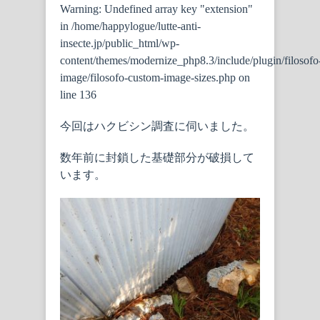
Warning
: Undefined array key "extension"
in
/home/happylogue/lutte-anti-
insecte.jp/public_html/wp-
content/themes/modernize_php8.3/include/plugin/filosofo
image/filosofo-custom-image-sizes.php
on
line
136
今回はハクビシン調査に伺いました。
数年前に封鎖した基礎部分が破損して
います。