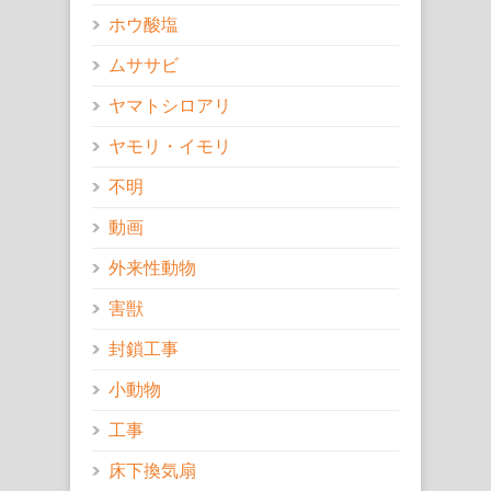
ホウ酸塩
ムササビ
ヤマトシロアリ
ヤモリ・イモリ
不明
動画
外来性動物
害獣
封鎖工事
小動物
工事
床下換気扇