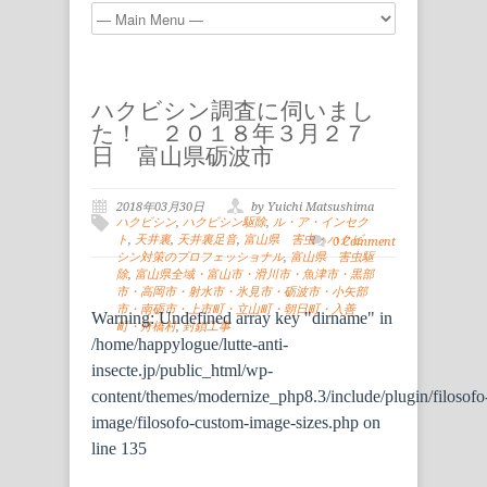
ハクビシン調査に伺いまし
た！ ２０１８年３月２７
日 富山県砺波市
2018年03月30日
by Yuichi Matsushima
ハクビシン
,
ハクビシン駆除
,
ル・ア・インセク
ト
,
天井裏
,
天井裏足音
,
富山県 害虫・ハクビ
0 Comment
シン対策のプロフェッショナル
,
富山県 害虫駆
除
,
富山県全域・富山市・滑川市・魚津市・黒部
市・高岡市・射水市・氷見市・砺波市・小矢部
市・南砺市・上市町・立山町・朝日町・入善
Warning
: Undefined array key "dirname" in
町・舟橋村
,
封鎖工事
/home/happylogue/lutte-anti-
insecte.jp/public_html/wp-
content/themes/modernize_php8.3/include/plugin/filosofo
image/filosofo-custom-image-sizes.php
on
line
135