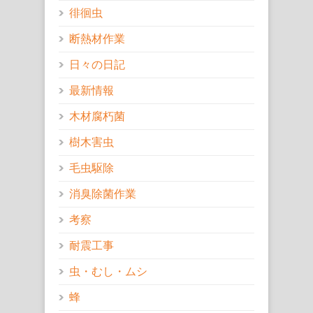
徘徊虫
断熱材作業
日々の日記
最新情報
木材腐朽菌
樹木害虫
毛虫駆除
消臭除菌作業
考察
耐震工事
虫・むし・ムシ
蜂