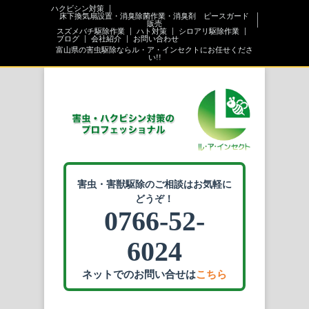
ハクビシン対策
床下換気扇設置・消臭除菌作業・消臭剤 ピースガード
販売
スズメバチ駆除作業
ハト対策
シロアリ駆除作業
ブログ
会社紹介
お問い合わせ
富山県の害虫駆除ならル・ア・インセクトにお任せくださ
い!!
害虫・害獣駆除のご相談はお気軽に
どうぞ！
0766-52-
6024
ネットでのお問い合せは
こちら