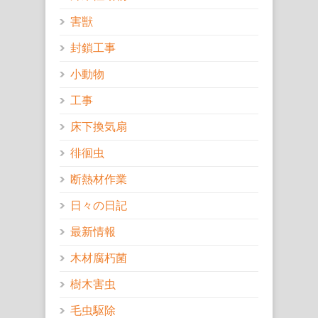
害獣
封鎖工事
小動物
工事
床下換気扇
徘徊虫
断熱材作業
日々の日記
最新情報
木材腐朽菌
樹木害虫
毛虫駆除