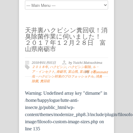
天井裏ハクビシン糞回収！消
臭除菌作業に伺いました！
２０１７年１２月２８日 富
山県南砺市
2018年01月05日
by Yuichi Matsushima
２０１８年
,
ハクビシン
,
ハクビシン駆除
,
ル・
ア・インセクト
,
南砺市
,
富山県
,
富山県 害
0 Comment
虫・ハクビシン対策のプロフェッショナル
,
消臭
除菌
,
糞回収
Warning
: Undefined array key "dirname" in
/home/happylogue/lutte-anti-
insecte.jp/public_html/wp-
content/themes/modernize_php8.3/include/plugin/filosofo
image/filosofo-custom-image-sizes.php
on
line
135