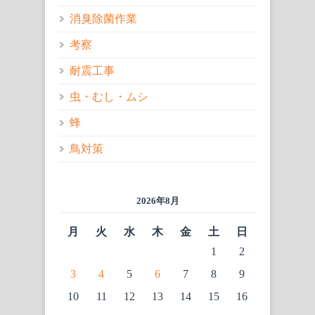
消臭除菌作業
考察
耐震工事
虫・むし・ムシ
蜂
鳥対策
2026年8月
月
火
水
木
金
土
日
1
2
3
4
5
6
7
8
9
10
11
12
13
14
15
16