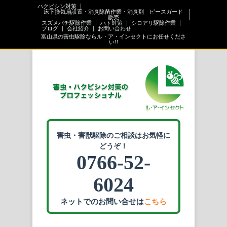
ハクビシン対策
床下換気扇設置・消臭除菌作業・消臭剤 ピースガード
販売
スズメバチ駆除作業
ハト対策
シロアリ駆除作業
ブログ
会社紹介
お問い合わせ
富山県の害虫駆除ならル・ア・インセクトにお任せくださ
い!!
害虫・害獣駆除のご相談はお気軽に
どうぞ！
0766-52-
6024
ネットでのお問い合せは
こちら