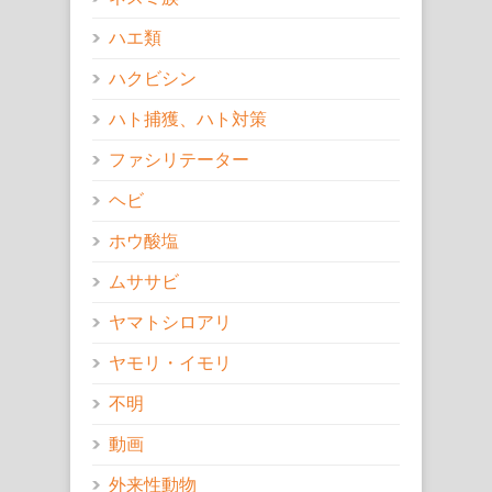
ハエ類
ハクビシン
ハト捕獲、ハト対策
ファシリテーター
ヘビ
ホウ酸塩
ムササビ
ヤマトシロアリ
ヤモリ・イモリ
不明
動画
外来性動物