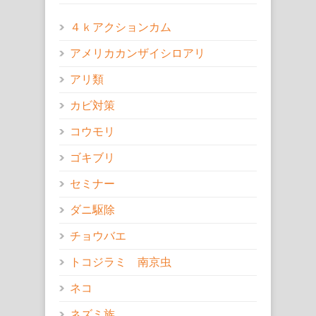
４ｋアクションカム
アメリカカンザイシロアリ
アリ類
カビ対策
コウモリ
ゴキブリ
セミナー
ダニ駆除
チョウバエ
トコジラミ 南京虫
ネコ
ネズミ族