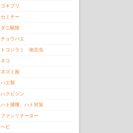
ゴキブリ
セミナー
ダニ駆除
チョウバエ
トコジラミ 南京虫
ネコ
ネズミ族
ハエ類
ハクビシン
ハト捕獲、ハト対策
ファシリテーター
ヘビ