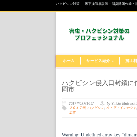
ハクビシン対策
床下換気扇設置・消臭除菌作業・
ホーム
サービス紹介
»
施工
ハクビシン侵入口封鎖に伺
岡市
2017年09月10日
by Yuichi Matsush
２０１７年
,
ハクビシン
,
ル・ア・インセクト
工事
Warning
: Undefined array key "dirna