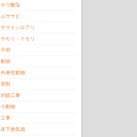
ホウ酸塩
ムササビ
ヤマトシロアリ
ヤモリ・イモリ
不明
動画
外来性動物
害獣
封鎖工事
小動物
工事
床下換気扇