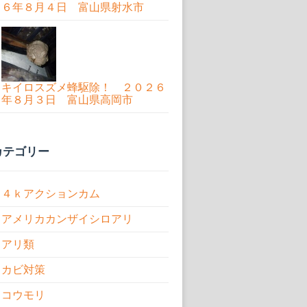
６年８月４日 富山県射水市
キイロスズメ蜂駆除！ ２０２６
年８月３日 富山県高岡市
カテゴリー
４ｋアクションカム
アメリカカンザイシロアリ
アリ類
カビ対策
コウモリ