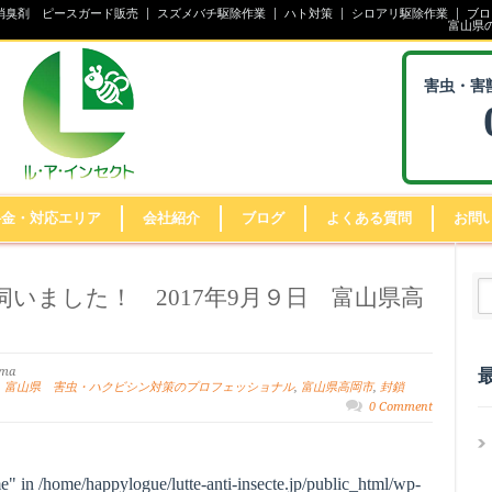
消臭剤 ピースガード販売
スズメバチ駆除作業
ハト対策
シロアリ駆除作業
ブロ
富山県
害虫・害
料金・対応エリア
会社紹介
ブログ
よくある質問
お問
いました！ 2017年9月９日 富山県高
ima
,
富山県 害虫・ハクビシン対策のプロフェッショナル
,
富山県高岡市
,
封鎖
0 Comment
me" in
/home/happylogue/lutte-anti-insecte.jp/public_html/wp-