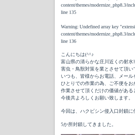
content/themes/modernize_php8.3/inclu
line
135
Warning
: Undefined array key "extens
content/themes/modernize_php8.3/inclu
line
136
こんにちは(^^♪
富山県の清らかな庄川近くの射水
害虫・鳥獣対策を業とさせて頂い
いつも、皆様からお電話、メール
ひとりでの作業の為、ご不便をお
作業させて頂くだけの価値がある
今後共よろしくお願い致します。
今回は、ハクビシン侵入口封鎖に
5か所封鎖してきました。