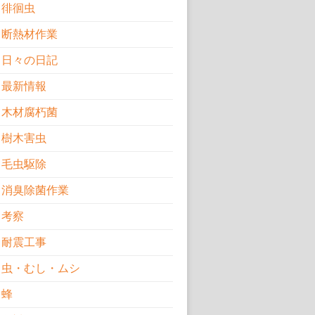
徘徊虫
断熱材作業
日々の日記
最新情報
木材腐朽菌
樹木害虫
毛虫駆除
消臭除菌作業
考察
耐震工事
虫・むし・ムシ
蜂