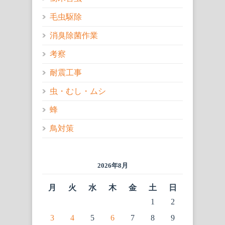
毛虫駆除
消臭除菌作業
考察
耐震工事
虫・むし・ムシ
蜂
鳥対策
2026年8月
月
火
水
木
金
土
日
1
2
3
4
5
6
7
8
9