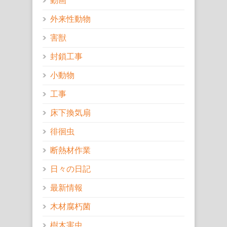
動画
外来性動物
害獣
封鎖工事
小動物
工事
床下換気扇
徘徊虫
断熱材作業
日々の日記
最新情報
木材腐朽菌
樹木害虫