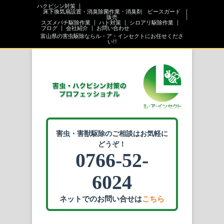
ハクビシン対策
床下換気扇設置・消臭除菌作業・消臭剤 ピースガード
販売
スズメバチ駆除作業
ハト対策
シロアリ駆除作業
ブログ
会社紹介
お問い合わせ
富山県の害虫駆除ならル・ア・インセクトにお任せくださ
い!!
害虫・害獣駆除のご相談はお気軽に
どうぞ！
0766-52-
6024
ネットでのお問い合せは
こちら