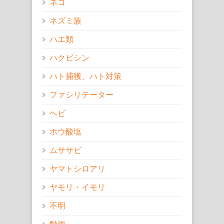
ネコ
ネズミ族
ハエ類
ハクビシン
ハト捕獲、ハト対策
ファシリテーター
ヘビ
ホウ酸塩
ムササビ
ヤマトシロアリ
ヤモリ・イモリ
不明