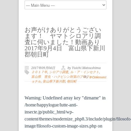
お声がけありがとうござい
ます！ ヤマトシロアリ調
査に伺いました！動画あり
2017年9月4日 富山県下新川
郡朝日町
2017年09月04日
by Yuichi Matsushima
２０１７年
,
シロアリ調査
,
ル・ア・インセクト
,
富山県 害虫・ハクビシン対策のプロフェッシ
0 Comment
ョナル
,
富山県下新川郡
,
朝日町
Warning
: Undefined array key "dirname" in
/home/happylogue/lutte-anti-
insecte.jp/public_html/wp-
content/themes/modernize_php8.3/include/plugin/filosofo
image/filosofo-custom-image-sizes.php
on