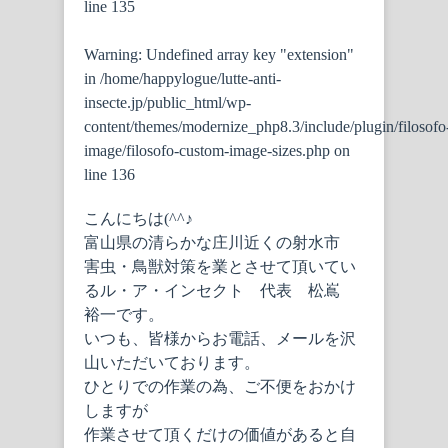
line
135
Warning
: Undefined array key "extension"
in
/home/happylogue/lutte-anti-
insecte.jp/public_html/wp-
content/themes/modernize_php8.3/include/plugin/filosofo
image/filosofo-custom-image-sizes.php
on
line
136
こんにちは(^^♪
富山県の清らかな庄川近くの射水市
害虫・鳥獣対策を業とさせて頂いてい
るル・ア・インセクト 代表 松嶌
裕一です。
いつも、皆様からお電話、メールを沢
山いただいております。
ひとりでの作業の為、ご不便をおかけ
しますが
作業させて頂くだけの価値があると自