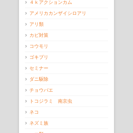
４ｋアクションカム
アメリカカンザイシロアリ
アリ類
カビ対策
コウモリ
ゴキブリ
セミナー
ダニ駆除
チョウバエ
トコジラミ 南京虫
ネコ
ネズミ族