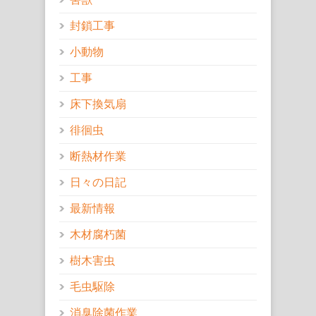
封鎖工事
小動物
工事
床下換気扇
徘徊虫
断熱材作業
日々の日記
最新情報
木材腐朽菌
樹木害虫
毛虫駆除
消臭除菌作業