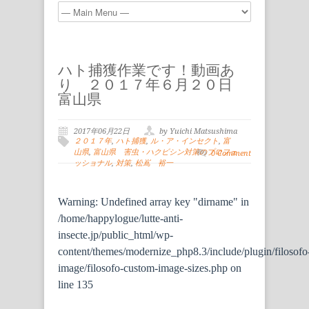
ハト捕獲作業です！動画あ
り ２０１７年６月２０日
富山県
2017年06月22日
by Yuichi Matsushima
２０１７年
,
ハト捕獲
,
ル・ア・インセクト
,
富
山県
,
富山県 害虫・ハクビシン対策のプロフェ
0 Comment
ッショナル
,
対策
,
松嶌 裕一
Warning
: Undefined array key "dirname" in
/home/happylogue/lutte-anti-
insecte.jp/public_html/wp-
content/themes/modernize_php8.3/include/plugin/filosofo
image/filosofo-custom-image-sizes.php
on
line
135