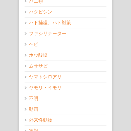
ハエ類
ハクビシン
ハト捕獲、ハト対策
ファシリテーター
ヘビ
ホウ酸塩
ムササビ
ヤマトシロアリ
ヤモリ・イモリ
不明
動画
外来性動物
害獣