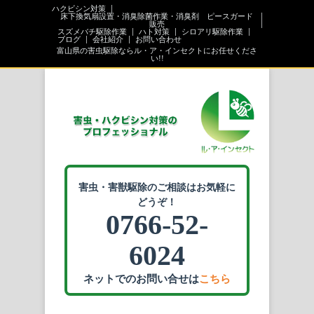
ハクビシン対策
床下換気扇設置・消臭除菌作業・消臭剤 ピースガード
販売
スズメバチ駆除作業
ハト対策
シロアリ駆除作業
ブログ
会社紹介
お問い合わせ
富山県の害虫駆除ならル・ア・インセクトにお任せくださ
い!!
害虫・害獣駆除のご相談はお気軽に
どうぞ！
0766-52-
6024
ネットでのお問い合せは
こちら