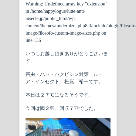
Warning
: Undefined array key "extension"
in
/home/happylogue/lutte-anti-
insecte.jp/public_html/wp-
content/themes/modernize_php8.3/include/plugin/filosofo
image/filosofo-custom-image-sizes.php
on
line
136
いつもお越し頂きありがとうございま
す。
害虫・ハト・ハクビシン対策 ル・
ア・インセクト 松嶌 裕一です。
本日は２７℃になるそうです。
今回は囮２羽、回収７羽でした。