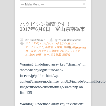
ハクビシン調査です！
2017年6月6日 富山県南砺市
2017年06月10日
by Yuichi Matsushima
２０１７年
,
ハクビシン
,
ハクビシン屋
,
ル・
ア・インセクト
,
南砺市
,
天井裏
,
富山県
,
富山
0 Comment
県 害虫・ハクビシン対策のプロフェッショナ
ル
,
対策
,
松嶌 裕一
,
消臭除菌
,
糞回収
Warning
: Undefined array key "dirname" in
/home/happylogue/lutte-anti-
insecte.jp/public_html/wp-
content/themes/modernize_php8.3/include/plugin/filosofo
image/filosofo-custom-image-sizes.php
on
line
135
Warning
: Undefined array key "extension"