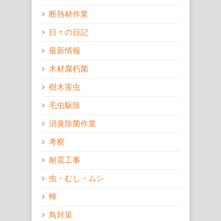
断熱材作業
日々の日記
最新情報
木材腐朽菌
樹木害虫
毛虫駆除
消臭除菌作業
考察
耐震工事
虫・むし・ムシ
蜂
鳥対策