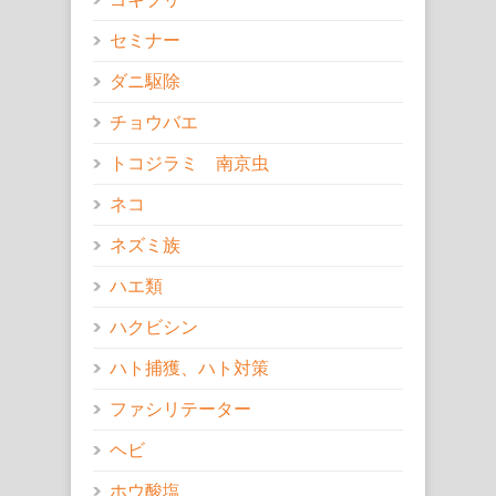
セミナー
ダニ駆除
チョウバエ
トコジラミ 南京虫
ネコ
ネズミ族
ハエ類
ハクビシン
ハト捕獲、ハト対策
ファシリテーター
ヘビ
ホウ酸塩