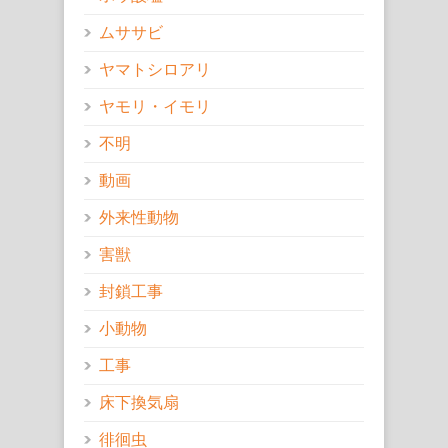
ムササビ
ヤマトシロアリ
ヤモリ・イモリ
不明
動画
外来性動物
害獣
封鎖工事
小動物
工事
床下換気扇
徘徊虫