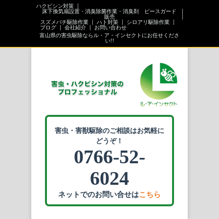
ハクビシン対策
床下換気扇設置・消臭除菌作業・消臭剤 ピースガード
販売
スズメバチ駆除作業
ハト対策
シロアリ駆除作業
ブログ
会社紹介
お問い合わせ
富山県の害虫駆除ならル・ア・インセクトにお任せくださ
い!!
害虫・害獣駆除のご相談はお気軽に
どうぞ！
0766-52-
6024
ネットでのお問い合せは
こちら