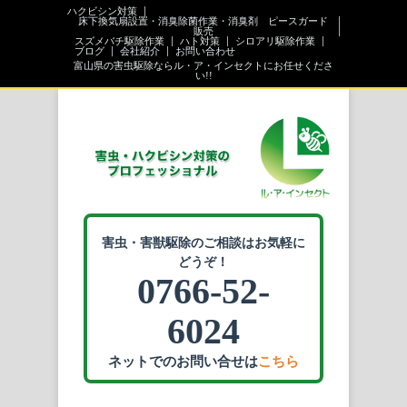
ハクビシン対策
床下換気扇設置・消臭除菌作業・消臭剤 ピースガード
販売
スズメバチ駆除作業
ハト対策
シロアリ駆除作業
ブログ
会社紹介
お問い合わせ
富山県の害虫駆除ならル・ア・インセクトにお任せくださ
い!!
害虫・害獣駆除のご相談はお気軽に
どうぞ！
0766-52-
6024
ネットでのお問い合せは
こちら