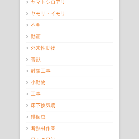
ヤマトシロアリ
ヤモリ・イモリ
不明
動画
外来性動物
害獣
封鎖工事
小動物
工事
床下換気扇
徘徊虫
断熱材作業