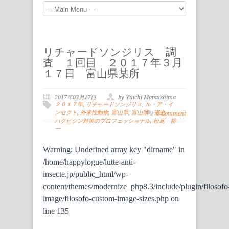
リチャードソンジリス 調
査 １回目 ２０１７年３月
１７日 富山県某所
2017年03月17日
by Yuichi Matsushima
２０１７年
,
リチャードソンジリス
,
ル・ア・イ
ンセクト
,
外来性動物
,
富山県
,
富山県 害虫・
0 Comment
ハクビシン対策のプロフェッショナル
,
松嶌 裕
一
Warning
: Undefined array key "dirname" in
/home/happylogue/lutte-anti-
insecte.jp/public_html/wp-
content/themes/modernize_php8.3/include/plugin/filosofo
image/filosofo-custom-image-sizes.php
on
line
135