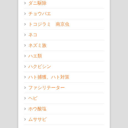
ダニ駆除
チョウバエ
トコジラミ 南京虫
ネコ
ネズミ族
ハエ類
ハクビシン
ハト捕獲、ハト対策
ファシリテーター
ヘビ
ホウ酸塩
ムササビ