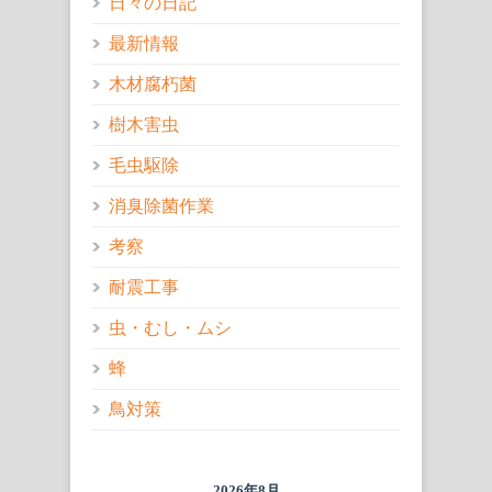
日々の日記
最新情報
木材腐朽菌
樹木害虫
毛虫駆除
消臭除菌作業
考察
耐震工事
虫・むし・ムシ
蜂
鳥対策
2026年8月