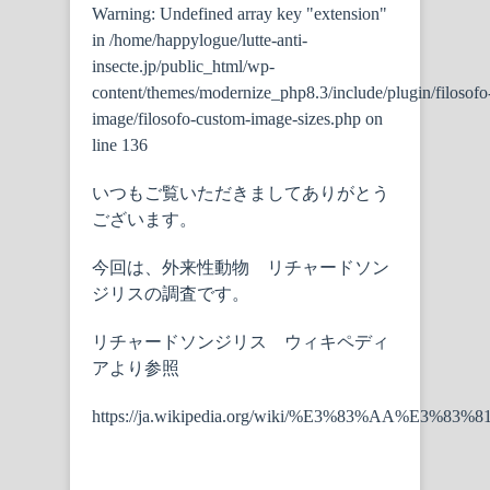
Warning
: Undefined array key "extension"
in
/home/happylogue/lutte-anti-
insecte.jp/public_html/wp-
content/themes/modernize_php8.3/include/plugin/filosofo
image/filosofo-custom-image-sizes.php
on
line
136
いつもご覧いただきましてありがとう
ございます。
今回は、外来性動物 リチャードソン
ジリスの調査です。
リチャードソンジリス ウィキペディ
アより参照
https://ja.wikipedia.org/wiki/%E3%83%AA