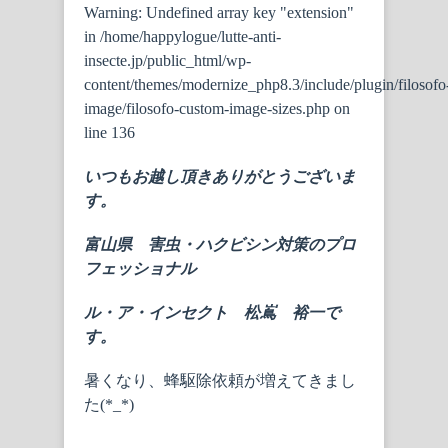
Warning
: Undefined array key "extension"
in
/home/happylogue/lutte-anti-
insecte.jp/public_html/wp-
content/themes/modernize_php8.3/include/plugin/filosofo
image/filosofo-custom-image-sizes.php
on
line
136
いつもお越し頂きありがとうございま
す。
富山県 害虫・ハクビシン対策のプロ
フェッショナル
ル・ア・インセクト 松嶌 裕一で
す。
暑くなり、蜂駆除依頼が増えてきまし
た(*_*)