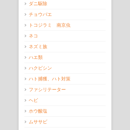
ダニ駆除
チョウバエ
トコジラミ 南京虫
ネコ
ネズミ族
ハエ類
ハクビシン
ハト捕獲、ハト対策
ファシリテーター
ヘビ
ホウ酸塩
ムササビ