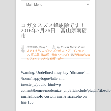
コガタスズメ蜂駆除です！
2016年7月26日 富山県南砺
市
2016年07月26日
by Yuichi Matsushima
２０１６年
,
コガタスズメ蜂
,
ル・ア・インセク
ト
,
富山県
,
富山県 害虫・ハクビシン対策のプ
0 Comment
ロフェッショナル
,
松嶌 裕一
Warning
: Undefined array key "dirname" in
/home/happylogue/lutte-anti-
insecte.jp/public_html/wp-
content/themes/modernize_php8.3/include/plugin/filosofo
image/filosofo-custom-image-sizes.php
on
line
135