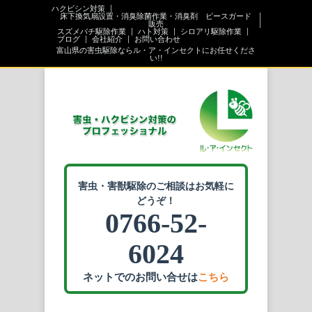
ハクビシン対策
床下換気扇設置・消臭除菌作業・消臭剤 ピースガード
販売
スズメバチ駆除作業
ハト対策
シロアリ駆除作業
ブログ
会社紹介
お問い合わせ
富山県の害虫駆除ならル・ア・インセクトにお任せくださ
い!!
害虫・害獣駆除のご相談はお気軽に
どうぞ！
0766-52-
6024
ネットでのお問い合せは
こちら