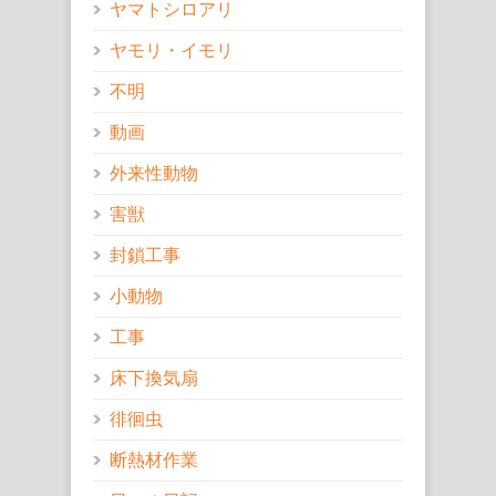
ヤマトシロアリ
ヤモリ・イモリ
不明
動画
外来性動物
害獣
封鎖工事
小動物
工事
床下換気扇
徘徊虫
断熱材作業