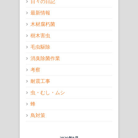
日々の日記
最新情報
木材腐朽菌
樹木害虫
毛虫駆除
消臭除菌作業
考察
耐震工事
虫・むし・ムシ
蜂
鳥対策