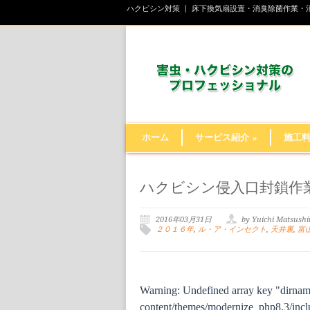
ハクビシン対策
床下換気扇設置・消臭除菌作業・
ホーム
サービス紹介
»
施工
ハクビシン侵入口封鎖作業
2016年03月31日
by Yuichi Matsush
２０１６年
,
ル・ア・インセクト
,
天井裏
,
富
Warning
: Undefined array key "dirna
content/themes/modernize_php8.3/inclu