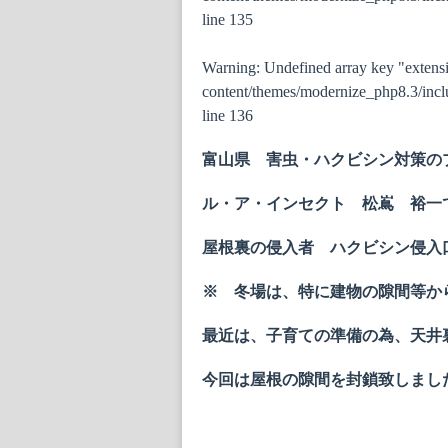
line
135
Warning
: Undefined array key "extens
content/themes/modernize_php8.3/inclu
line
136
富山県 害虫・ハクビシン対策の
ル・ア・インセクト 松嶌 裕一
屋根裏の侵入者 ハクビシン侵入
※ 冬場は、特に建物の隙間等か
最近は、子育ての準備の為、天井
今回は屋根の隙間を封鎖致しまし