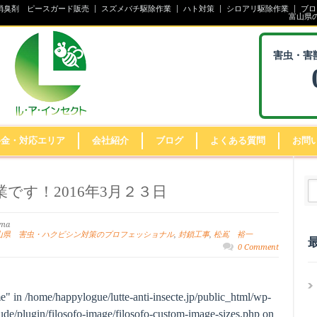
消臭剤 ピースガード販売
スズメバチ駆除作業
ハト対策
シロアリ駆除作業
ブロ
富山県
害虫・害
料金・対応エリア
会社紹介
ブログ
よくある質問
お問
です！2016年3月２３日
ima
山県 害虫・ハクビシン対策のプロフェッショナル
,
封鎖工事
,
松嶌 裕一
0 Comment
me" in
/home/happylogue/lutte-anti-insecte.jp/public_html/wp-
de/plugin/filosofo-image/filosofo-custom-image-sizes.php
on