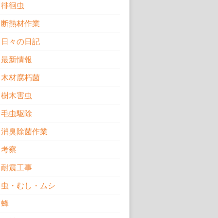
徘徊虫
断熱材作業
日々の日記
最新情報
木材腐朽菌
樹木害虫
毛虫駆除
消臭除菌作業
考察
耐震工事
虫・むし・ムシ
蜂