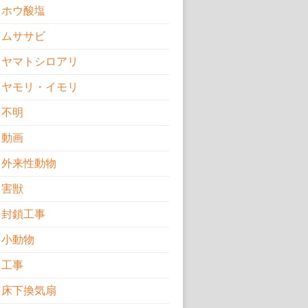
ホウ酸塩
ムササビ
ヤマトシロアリ
ヤモリ・イモリ
不明
動画
外来性動物
害獣
封鎖工事
小動物
工事
床下換気扇