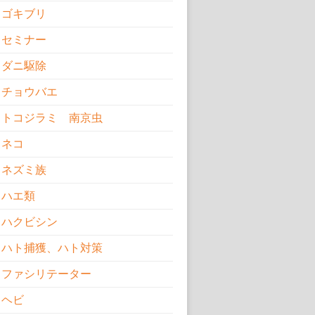
ゴキブリ
セミナー
ダニ駆除
チョウバエ
トコジラミ 南京虫
ネコ
ネズミ族
ハエ類
ハクビシン
ハト捕獲、ハト対策
ファシリテーター
ヘビ