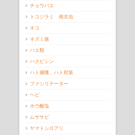
チョウバエ
トコジラミ 南京虫
ネコ
ネズミ族
ハエ類
ハクビシン
ハト捕獲、ハト対策
ファシリテーター
ヘビ
ホウ酸塩
ムササビ
ヤマトシロアリ