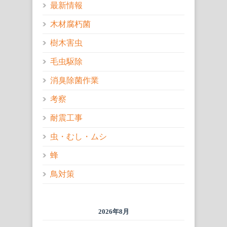
最新情報
木材腐朽菌
樹木害虫
毛虫駆除
消臭除菌作業
考察
耐震工事
虫・むし・ムシ
蜂
鳥対策
2026年8月