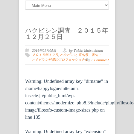
ハクビシン調査 ２０１５年
１２月２５日
2016年01月05日
by Yuichi Matsushima
２０１５年１２月
,
ハクビシン
,
富山県 害虫・
ハクビシン対策のプロフェッショナル
0 Comment
Warning
: Undefined array key "dirname" in
/home/happylogue/lutte-anti-
insecte.jp/public_html/wp-
content/themes/modernize_php8.3/include/plugin/filosofo
image/filosofo-custom-image-sizes.php
on
line
135
Warning
: Undefined array key "extension"