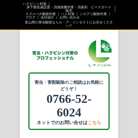
ハクビシン対策
床下換気扇設置・消臭除菌作業・消臭剤 ピースガード
販売
スズメバチ駆除作業
ハト対策
シロアリ駆除作業
ブログ
会社紹介
お問い合わせ
富山県の害虫駆除ならル・ア・インセクトにお任せくださ
い!!
害虫・害獣駆除のご相談はお気軽に
どうぞ！
0766-52-
6024
ネットでのお問い合せは
こちら