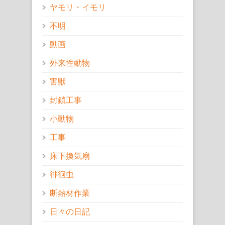
ヤモリ・イモリ
不明
動画
外来性動物
害獣
封鎖工事
小動物
工事
床下換気扇
徘徊虫
断熱材作業
日々の日記