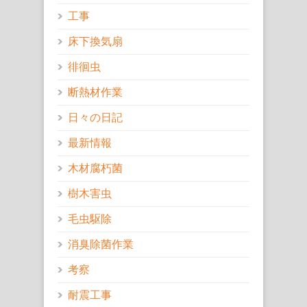
工事
床下換気扇
徘徊虫
断熱材作業
日々の日記
最新情報
木材腐朽菌
樹木害虫
毛虫駆除
消臭除菌作業
考察
耐震工事