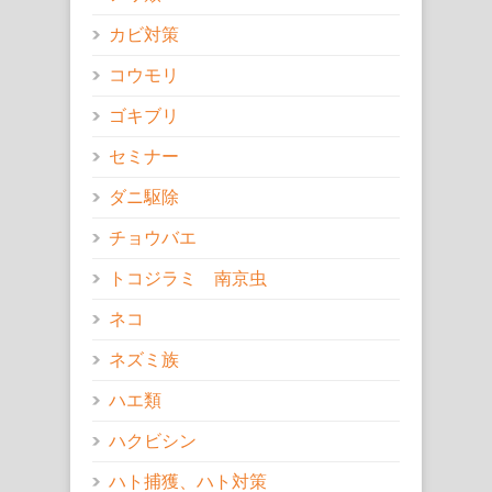
カビ対策
コウモリ
ゴキブリ
セミナー
ダニ駆除
チョウバエ
トコジラミ 南京虫
ネコ
ネズミ族
ハエ類
ハクビシン
ハト捕獲、ハト対策