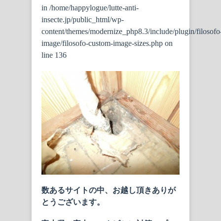
in
/home/happylogue/lutte-anti-
insecte.jp/public_html/wp-
content/themes/modernize_php8.3/include/plugin/filosofo
image/filosofo-custom-image-sizes.php
on
line
136
数あるサイトの中、お越し頂きありが
とうございます。