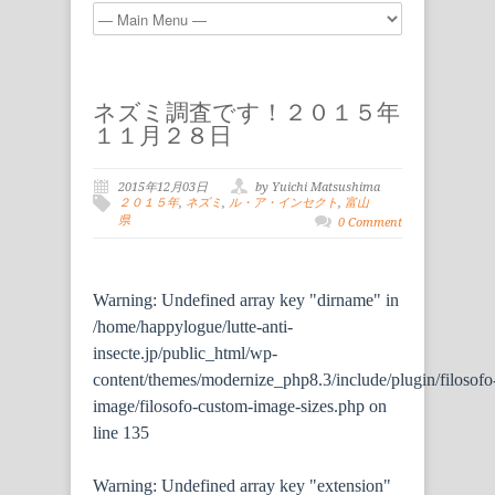
ネズミ調査です！２０１５年
１１月２８日
2015年12月03日
by Yuichi Matsushima
２０１５年
,
ネズミ
,
ル・ア・インセクト
,
富山
県
0 Comment
Warning
: Undefined array key "dirname" in
/home/happylogue/lutte-anti-
insecte.jp/public_html/wp-
content/themes/modernize_php8.3/include/plugin/filosofo
image/filosofo-custom-image-sizes.php
on
line
135
Warning
: Undefined array key "extension"