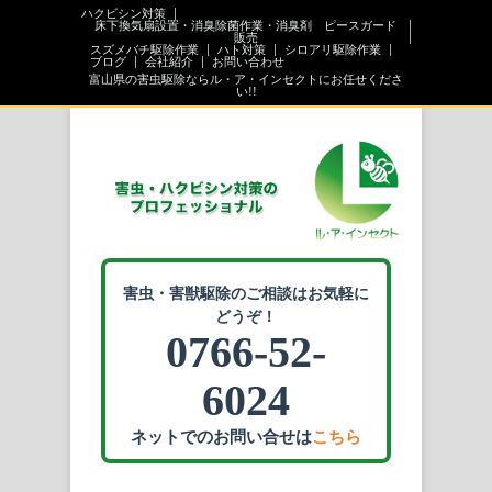
ハクビシン対策
床下換気扇設置・消臭除菌作業・消臭剤 ピースガード
販売
スズメバチ駆除作業
ハト対策
シロアリ駆除作業
ブログ
会社紹介
お問い合わせ
富山県の害虫駆除ならル・ア・インセクトにお任せくださ
い!!
害虫・害獣駆除のご相談はお気軽に
どうぞ！
0766-52-
6024
ネットでのお問い合せは
こちら