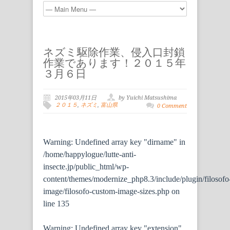
ネズミ駆除作業、侵入口封鎖
作業であります！２０１５年
３月６日
2015年03月11日
by Yuichi Matsushima
２０１５
,
ネズミ
,
富山県
0 Comment
Warning
: Undefined array key "dirname" in
/home/happylogue/lutte-anti-
insecte.jp/public_html/wp-
content/themes/modernize_php8.3/include/plugin/filosofo
image/filosofo-custom-image-sizes.php
on
line
135
Warning
: Undefined array key "extension"