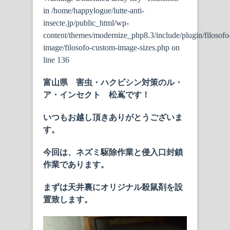
in
/home/happylogue/lutte-anti-
insecte.jp/public_html/wp-
content/themes/modernize_php8.3/include/plugin/filosofo
image/filosofo-custom-image-sizes.php
on
line
136
富山県 害虫・ハクビシン対策のル・
ア・インセクト 松嶌です！
いつもお越し頂きありがとうございま
す。
今回は、ネズミ駆除作業と侵入口封鎖
作業であります。
まずは天井裏にオリジナル殺鼠剤を設
置致します。