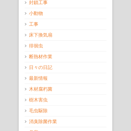
封鎖工事
小動物
工事
床下換気扇
徘徊虫
断熱材作業
日々の日記
最新情報
木材腐朽菌
樹木害虫
毛虫駆除
消臭除菌作業