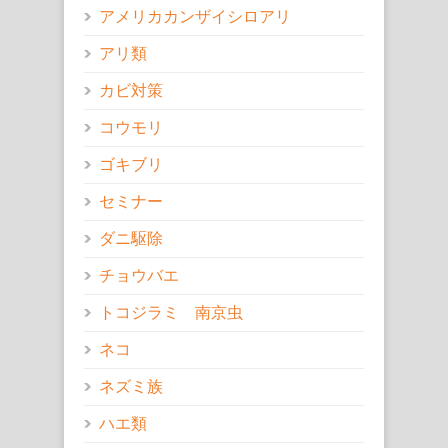
アメリカカンザイシロアリ
アリ類
カビ対策
コウモリ
ゴキブリ
セミナー
ダニ駆除
チョウバエ
トコジラミ 南京虫
ネコ
ネズミ族
ハエ類