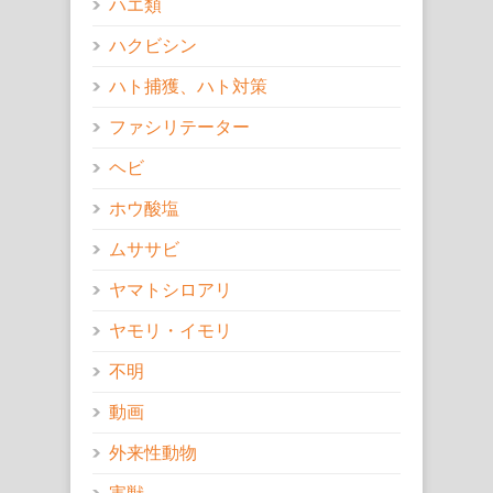
ハエ類
ハクビシン
ハト捕獲、ハト対策
ファシリテーター
ヘビ
ホウ酸塩
ムササビ
ヤマトシロアリ
ヤモリ・イモリ
不明
動画
外来性動物