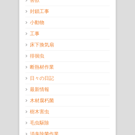
害獣
封鎖工事
小動物
工事
床下換気扇
徘徊虫
断熱材作業
日々の日記
最新情報
木材腐朽菌
樹木害虫
毛虫駆除
消臭除菌作業