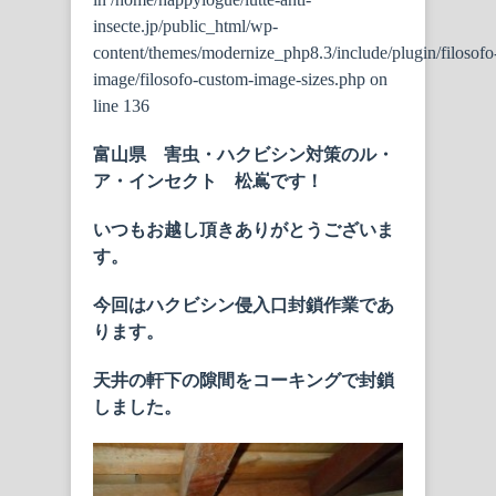
insecte.jp/public_html/wp-
content/themes/modernize_php8.3/include/plugin/filosofo
image/filosofo-custom-image-sizes.php
on
line
136
富山県 害虫・ハクビシン対策のル・
ア・インセクト 松嶌です！
いつもお越し頂きありがとうございま
す。
今回はハクビシン侵入口封鎖作業であ
ります。
天井の軒下の隙間をコーキングで封鎖
しました。