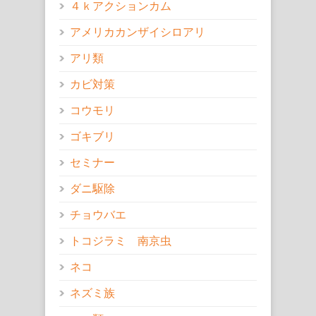
４ｋアクションカム
アメリカカンザイシロアリ
アリ類
カビ対策
コウモリ
ゴキブリ
セミナー
ダニ駆除
チョウバエ
トコジラミ 南京虫
ネコ
ネズミ族