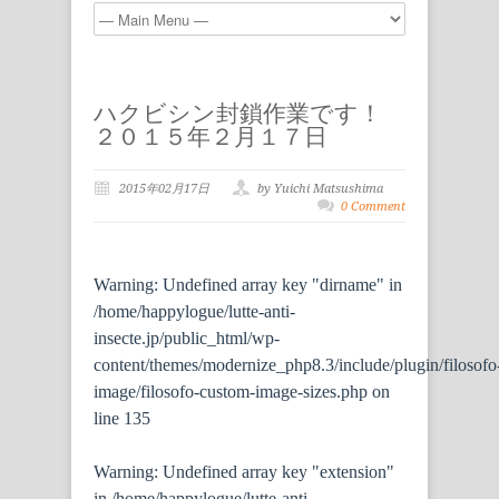
ハクビシン封鎖作業です！
２０１５年２月１７日
2015年02月17日
by Yuichi Matsushima
0 Comment
Warning
: Undefined array key "dirname" in
/home/happylogue/lutte-anti-
insecte.jp/public_html/wp-
content/themes/modernize_php8.3/include/plugin/filosofo
image/filosofo-custom-image-sizes.php
on
line
135
Warning
: Undefined array key "extension"
in
/home/happylogue/lutte-anti-