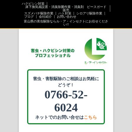
ハクビシン対策
床下換気扇設置・消臭除菌作業・消臭剤 ピースガード
販売
スズメバチ駆除作業
ハト対策
シロアリ駆除作業
ブログ
会社紹介
お問い合わせ
富山県の害虫駆除ならル・ア・インセクトにお任せくださ
い!!
害虫・害獣駆除のご相談はお気軽に
どうぞ！
0766-52-
6024
ネットでのお問い合せは
こちら