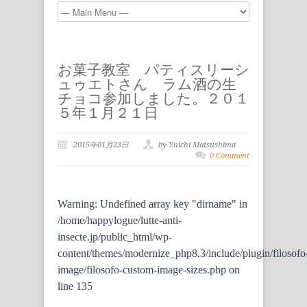
お菓子教室 パティスリーシ
ュゥエトさん ラム酒の生
チョコ参加しました。２０１
５年１月２１日
2015年01月23日
by Yuichi Matsushima
0 Comment
Warning
: Undefined array key "dirname" in
/home/happylogue/lutte-anti-
insecte.jp/public_html/wp-
content/themes/modernize_php8.3/include/plugin/filosofo
image/filosofo-custom-image-sizes.php
on
line
135