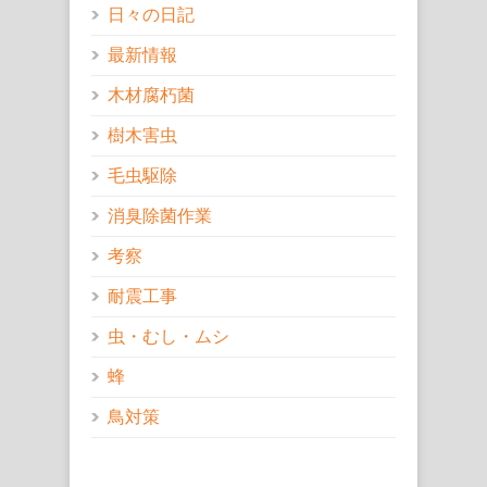
日々の日記
最新情報
木材腐朽菌
樹木害虫
毛虫駆除
消臭除菌作業
考察
耐震工事
虫・むし・ムシ
蜂
鳥対策