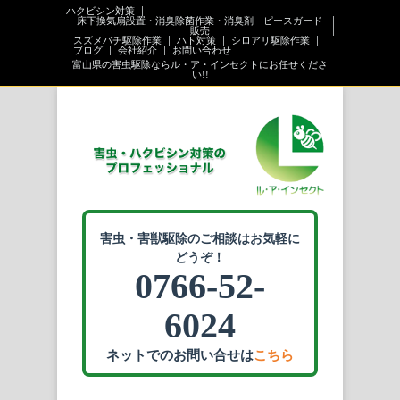
ハクビシン対策
床下換気扇設置・消臭除菌作業・消臭剤 ピースガード
販売
スズメバチ駆除作業
ハト対策
シロアリ駆除作業
ブログ
会社紹介
お問い合わせ
富山県の害虫駆除ならル・ア・インセクトにお任せくださ
い!!
害虫・害獣駆除のご相談はお気軽に
どうぞ！
0766-52-
6024
ネットでのお問い合せは
こちら