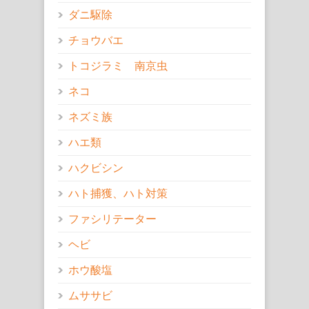
ダニ駆除
チョウバエ
トコジラミ 南京虫
ネコ
ネズミ族
ハエ類
ハクビシン
ハト捕獲、ハト対策
ファシリテーター
ヘビ
ホウ酸塩
ムササビ