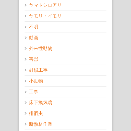
ヤマトシロアリ
ヤモリ・イモリ
不明
動画
外来性動物
害獣
封鎖工事
小動物
工事
床下換気扇
徘徊虫
断熱材作業