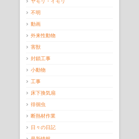
ヤモリ・イモリ
不明
動画
外来性動物
害獣
封鎖工事
小動物
工事
床下換気扇
徘徊虫
断熱材作業
日々の日記
最新情報