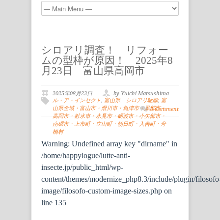
シロアリ調査！ リフォー
ムの型枠が原因！ 2025年8
月23日 富山県高岡市
2025年08月23日
by Yuichi Matsushima
ル・ア・インセクト
,
富山県 シロアリ駆除
,
富
山県全域・富山市・滑川市・魚津市・黒部市・
0 Comment
高岡市・射水市・氷見市・砺波市・小矢部市・
南砺市・上市町・立山町・朝日町・入善町・舟
橋村
Warning
: Undefined array key "dirname" in
/home/happylogue/lutte-anti-
insecte.jp/public_html/wp-
content/themes/modernize_php8.3/include/plugin/filosofo
image/filosofo-custom-image-sizes.php
on
line
135