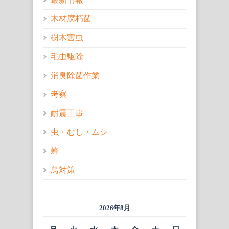
木材腐朽菌
樹木害虫
毛虫駆除
消臭除菌作業
考察
耐震工事
虫・むし・ムシ
蜂
鳥対策
2026年8月