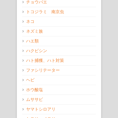
チョウバエ
トコジラミ 南京虫
ネコ
ネズミ族
ハエ類
ハクビシン
ハト捕獲、ハト対策
ファシリテーター
ヘビ
ホウ酸塩
ムササビ
ヤマトシロアリ