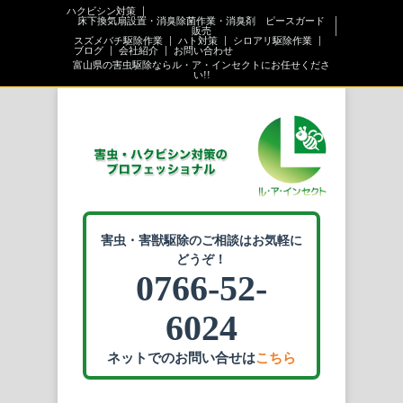
ハクビシン対策
床下換気扇設置・消臭除菌作業・消臭剤 ピースガード
販売
スズメバチ駆除作業
ハト対策
シロアリ駆除作業
ブログ
会社紹介
お問い合わせ
富山県の害虫駆除ならル・ア・インセクトにお任せくださ
い!!
害虫・害獣駆除のご相談はお気軽に
どうぞ！
0766-52-
6024
ネットでのお問い合せは
こちら