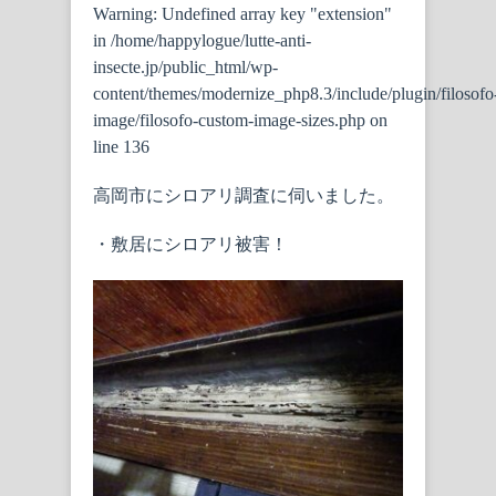
Warning
: Undefined array key "extension"
in
/home/happylogue/lutte-anti-
insecte.jp/public_html/wp-
content/themes/modernize_php8.3/include/plugin/filosofo
image/filosofo-custom-image-sizes.php
on
line
136
高岡市にシロアリ調査に伺いました。
・敷居にシロアリ被害！