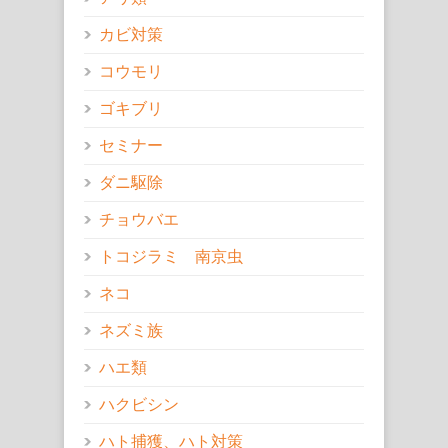
カビ対策
コウモリ
ゴキブリ
セミナー
ダニ駆除
チョウバエ
トコジラミ 南京虫
ネコ
ネズミ族
ハエ類
ハクビシン
ハト捕獲、ハト対策