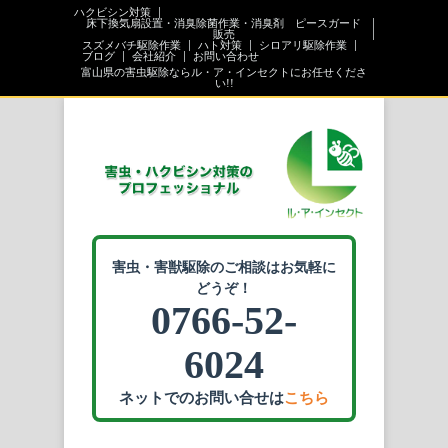
ハクビシン対策
床下換気扇設置・消臭除菌作業・消臭剤 ピースガード
販売
スズメバチ駆除作業
ハト対策
シロアリ駆除作業
ブログ
会社紹介
お問い合わせ
富山県の害虫駆除ならル・ア・インセクトにお任せくださ
い!!
害虫・害獣駆除のご相談はお気軽に
どうぞ！
0766-52-
6024
ネットでのお問い合せは
こちら