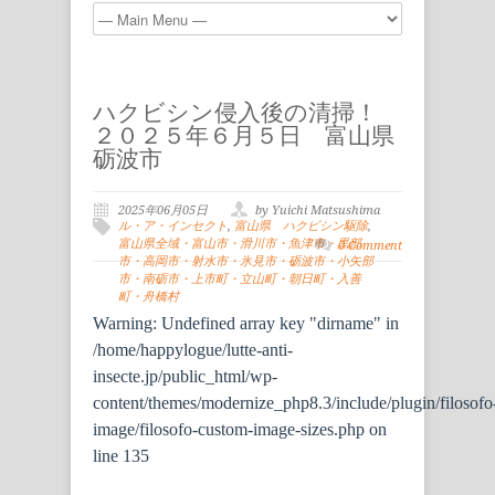
ハクビシン侵入後の清掃！
２０２５年６月５日 富山県
砺波市
2025年06月05日
by Yuichi Matsushima
ル・ア・インセクト
,
富山県 ハクビシン駆除
,
富山県全域・富山市・滑川市・魚津市・黒部
0 Comment
市・高岡市・射水市・氷見市・砺波市・小矢部
市・南砺市・上市町・立山町・朝日町・入善
町・舟橋村
Warning
: Undefined array key "dirname" in
/home/happylogue/lutte-anti-
insecte.jp/public_html/wp-
content/themes/modernize_php8.3/include/plugin/filosofo
image/filosofo-custom-image-sizes.php
on
line
135