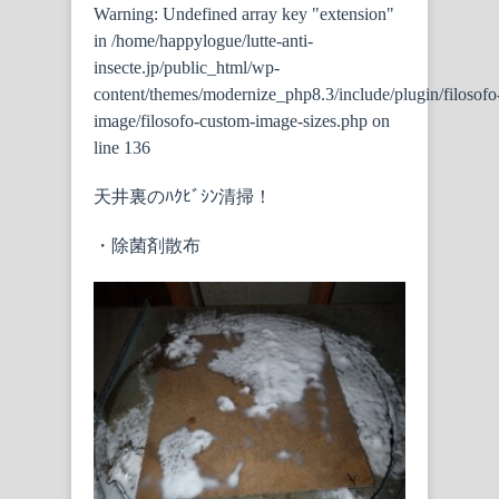
Warning
: Undefined array key "extension"
in
/home/happylogue/lutte-anti-
insecte.jp/public_html/wp-
content/themes/modernize_php8.3/include/plugin/filosofo
image/filosofo-custom-image-sizes.php
on
line
136
天井裏のﾊｸﾋﾞｼﾝ清掃！
・除菌剤散布