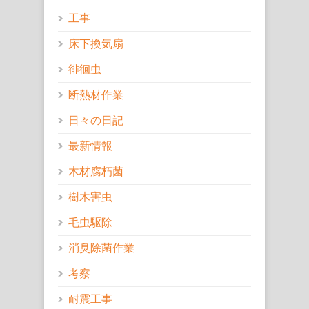
工事
床下換気扇
徘徊虫
断熱材作業
日々の日記
最新情報
木材腐朽菌
樹木害虫
毛虫駆除
消臭除菌作業
考察
耐震工事