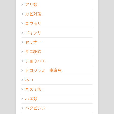
アリ類
カビ対策
コウモリ
ゴキブリ
セミナー
ダニ駆除
チョウバエ
トコジラミ 南京虫
ネコ
ネズミ族
ハエ類
ハクビシン