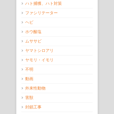
ハト捕獲、ハト対策
ファシリテーター
ヘビ
ホウ酸塩
ムササビ
ヤマトシロアリ
ヤモリ・イモリ
不明
動画
外来性動物
害獣
封鎖工事