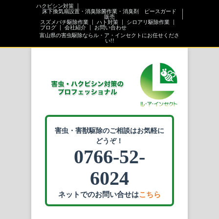
ハクビシン対策
床下換気扇設置・消臭除菌作業・消臭剤 ピースガード
販売
スズメバチ駆除作業
ハト対策
シロアリ駆除作業
ブログ
会社紹介
お問い合わせ
富山県の害虫駆除ならル・ア・インセクトにお任せくださ
い!!
害虫・害獣駆除のご相談はお気軽に
どうぞ！
0766-52-
6024
ネットでのお問い合せは
こちら