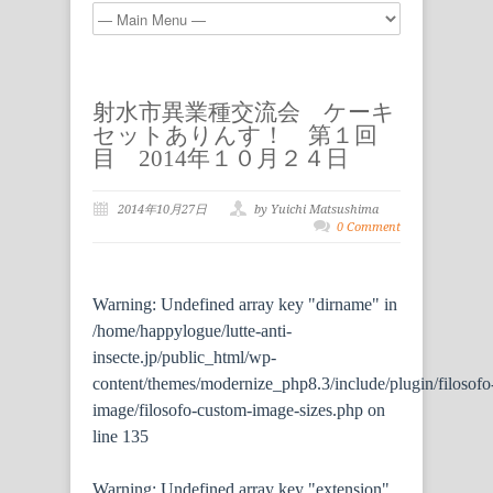
射水市異業種交流会 ケーキ
セットありんす！ 第１回
目 2014年１０月２４日
2014年10月27日
by Yuichi Matsushima
0 Comment
Warning
: Undefined array key "dirname" in
/home/happylogue/lutte-anti-
insecte.jp/public_html/wp-
content/themes/modernize_php8.3/include/plugin/filosofo
image/filosofo-custom-image-sizes.php
on
line
135
Warning
: Undefined array key "extension"