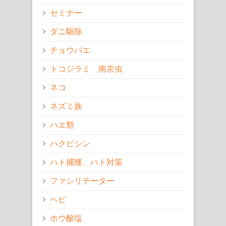
セミナー
ダニ駆除
チョウバエ
トコジラミ 南京虫
ネコ
ネズミ族
ハエ類
ハクビシン
ハト捕獲、ハト対策
ファシリテーター
ヘビ
ホウ酸塩