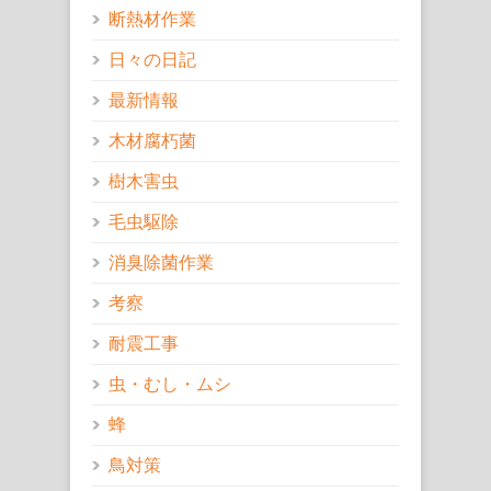
断熱材作業
日々の日記
最新情報
木材腐朽菌
樹木害虫
毛虫駆除
消臭除菌作業
考察
耐震工事
虫・むし・ムシ
蜂
鳥対策