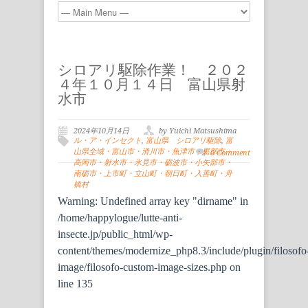
シロアリ駆除作業！ ２０２
４年１０月１４日 富山県射
水市
2024年10月14日
by Yuichi Matsushima
ル・ア・インセクト
,
富山県 シロアリ駆除
,
富
山県全域・富山市・滑川市・魚津市・黒部市・
0 Comment
高岡市・射水市・氷見市・砺波市・小矢部市・
南砺市・上市町・立山町・朝日町・入善町・舟
橋村
Warning
: Undefined array key "dirname" in
/home/happylogue/lutte-anti-
insecte.jp/public_html/wp-
content/themes/modernize_php8.3/include/plugin/filosofo
image/filosofo-custom-image-sizes.php
on
line
135