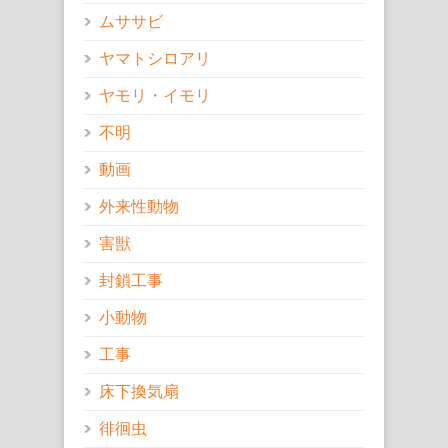
ムササビ
ヤマトシロアリ
ヤモリ・イモリ
不明
動画
外来性動物
害獣
封鎖工事
小動物
工事
床下換気扇
徘徊虫