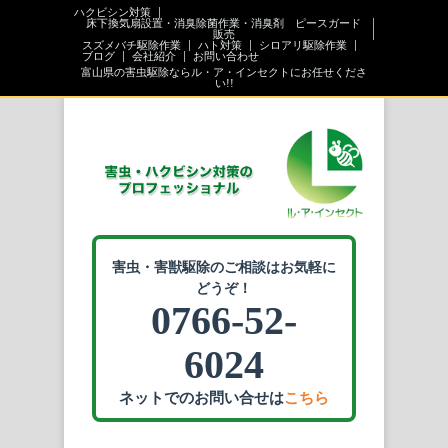
ハクビシン対策
床下換気扇設置・消臭除菌作業・消臭剤 ピースガード
販売
スズメバチ駆除作業
ハト対策
シロアリ駆除作業
ブログ
会社紹介
お問い合わせ
富山県の害虫駆除ならル・ア・インセクトにお任せくださ
い!!
害虫・害獣駆除のご相談はお気軽に
どうぞ！
0766-52-
6024
ネットでのお問い合せは
こちら