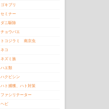
ゴキブリ
セミナー
ダニ駆除
チョウバエ
トコジラミ 南京虫
ネコ
ネズミ族
ハエ類
ハクビシン
ハト捕獲、ハト対策
ファシリテーター
ヘビ