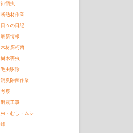
徘徊虫
断熱材作業
日々の日記
最新情報
木材腐朽菌
樹木害虫
毛虫駆除
消臭除菌作業
考察
耐震工事
虫・むし・ムシ
蜂