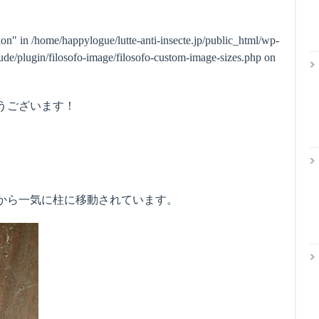
ion" in
/home/happylogue/lutte-anti-insecte.jp/public_html/wp-
de/plugin/filosofo-image/filosofo-custom-image-sizes.php
on
うございます！
から一気に柱に移動されています。