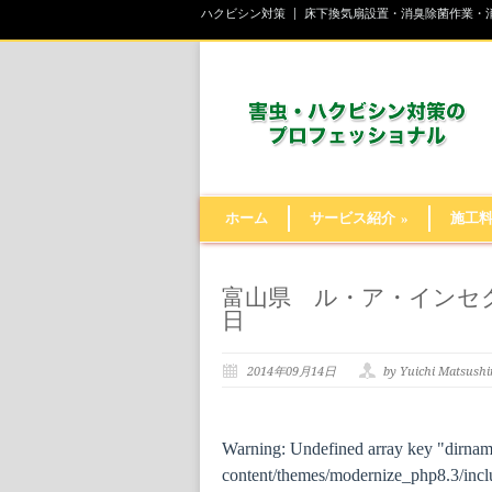
ハクビシン対策
床下換気扇設置・消臭除菌作業・
ホーム
サービス紹介
»
施工
富山県 ル・ア・インセク
日
2014年09月14日
by Yuichi Matsush
Warning
: Undefined array key "dirna
content/themes/modernize_php8.3/inclu