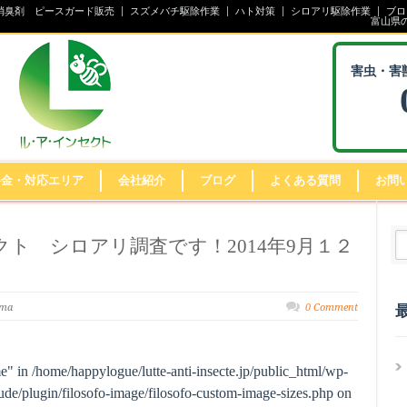
消臭剤 ピースガード販売
スズメバチ駆除作業
ハト対策
シロアリ駆除作業
ブロ
富山県
害虫・害
料金・対応エリア
会社紹介
ブログ
よくある質問
お問
ト シロアリ調査です！2014年9月１２
ima
0 Comment
me" in
/home/happylogue/lutte-anti-insecte.jp/public_html/wp-
de/plugin/filosofo-image/filosofo-custom-image-sizes.php
on