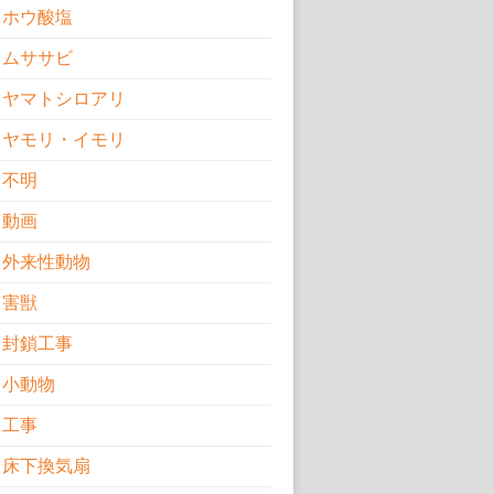
ホウ酸塩
ムササビ
ヤマトシロアリ
ヤモリ・イモリ
不明
動画
外来性動物
害獣
封鎖工事
小動物
工事
床下換気扇