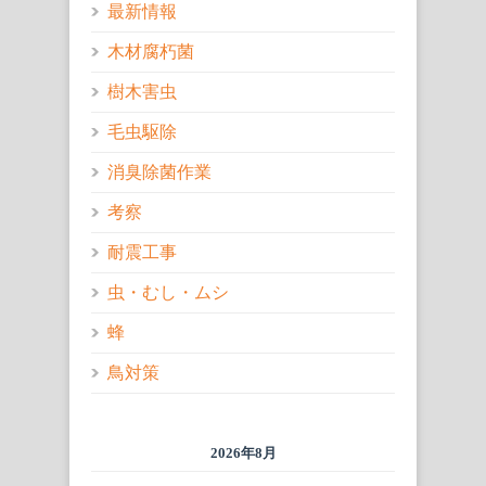
最新情報
木材腐朽菌
樹木害虫
毛虫駆除
消臭除菌作業
考察
耐震工事
虫・むし・ムシ
蜂
鳥対策
2026年8月