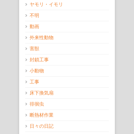
ヤモリ・イモリ
不明
動画
外来性動物
害獣
封鎖工事
小動物
工事
床下換気扇
徘徊虫
断熱材作業
日々の日記