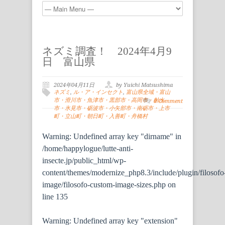
ネズミ調査！ 2024年4月9
日 富山県
2024年04月11日
by Yuichi Matsushima
ネズミ
,
ル・ア・インセクト
,
富山県全域・富山
市・滑川市・魚津市・黒部市・高岡市・射水
0 Comment
市・氷見市・砺波市・小矢部市・南砺市・上市
町・立山町・朝日町・入善町・舟橋村
Warning
: Undefined array key "dirname" in
/home/happylogue/lutte-anti-
insecte.jp/public_html/wp-
content/themes/modernize_php8.3/include/plugin/filosofo
image/filosofo-custom-image-sizes.php
on
line
135
Warning
: Undefined array key "extension"