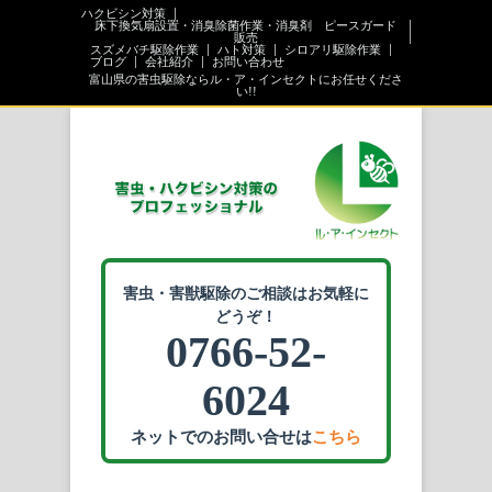
ハクビシン対策
床下換気扇設置・消臭除菌作業・消臭剤 ピースガード
販売
スズメバチ駆除作業
ハト対策
シロアリ駆除作業
ブログ
会社紹介
お問い合わせ
富山県の害虫駆除ならル・ア・インセクトにお任せくださ
い!!
害虫・害獣駆除のご相談はお気軽に
どうぞ！
0766-52-
6024
ネットでのお問い合せは
こちら