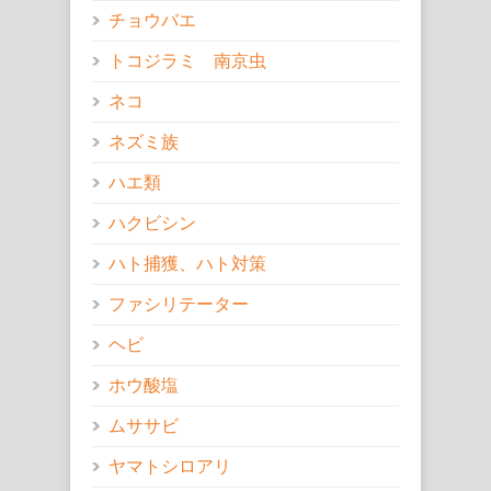
チョウバエ
トコジラミ 南京虫
ネコ
ネズミ族
ハエ類
ハクビシン
ハト捕獲、ハト対策
ファシリテーター
ヘビ
ホウ酸塩
ムササビ
ヤマトシロアリ