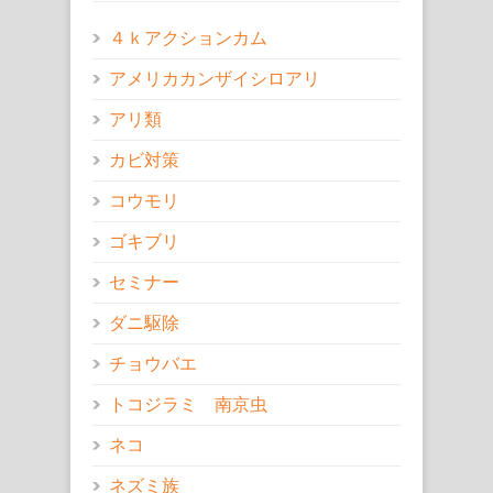
４ｋアクションカム
アメリカカンザイシロアリ
アリ類
カビ対策
コウモリ
ゴキブリ
セミナー
ダニ駆除
チョウバエ
トコジラミ 南京虫
ネコ
ネズミ族