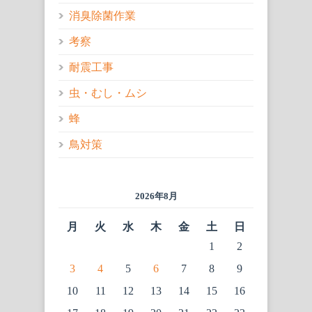
消臭除菌作業
考察
耐震工事
虫・むし・ムシ
蜂
鳥対策
2026年8月
月
火
水
木
金
土
日
1
2
3
4
5
6
7
8
9
10
11
12
13
14
15
16