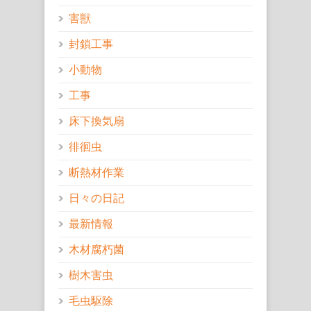
害獣
封鎖工事
小動物
工事
床下換気扇
徘徊虫
断熱材作業
日々の日記
最新情報
木材腐朽菌
樹木害虫
毛虫駆除