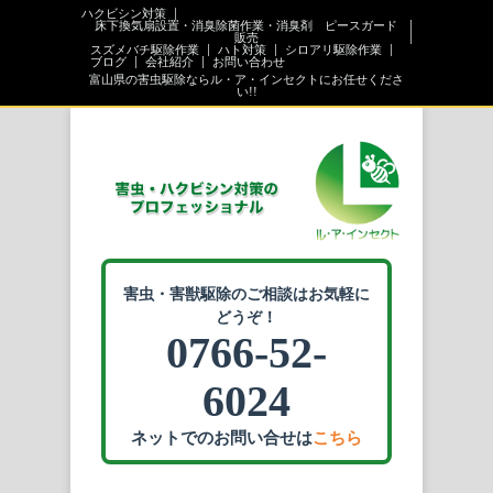
ハクビシン対策
床下換気扇設置・消臭除菌作業・消臭剤 ピースガード
販売
スズメバチ駆除作業
ハト対策
シロアリ駆除作業
ブログ
会社紹介
お問い合わせ
富山県の害虫駆除ならル・ア・インセクトにお任せくださ
い!!
害虫・害獣駆除のご相談はお気軽に
どうぞ！
0766-52-
6024
ネットでのお問い合せは
こちら