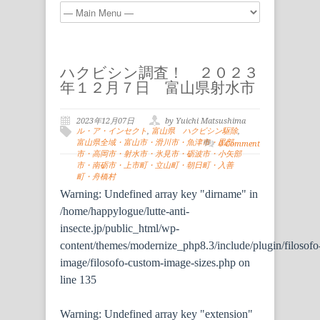
ハクビシン調査！ ２０２３
年１２月７日 富山県射水市
2023年12月07日
by Yuichi Matsushima
ル・ア・インセクト
,
富山県 ハクビシン駆除
,
富山県全域・富山市・滑川市・魚津市・黒部
0 Comment
市・高岡市・射水市・氷見市・砺波市・小矢部
市・南砺市・上市町・立山町・朝日町・入善
町・舟橋村
Warning
: Undefined array key "dirname" in
/home/happylogue/lutte-anti-
insecte.jp/public_html/wp-
content/themes/modernize_php8.3/include/plugin/filosofo
image/filosofo-custom-image-sizes.php
on
line
135
Warning
: Undefined array key "extension"