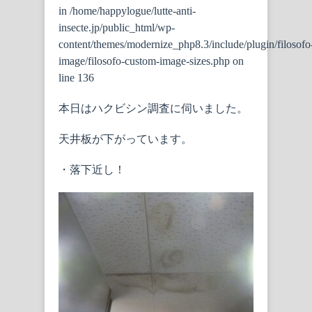
in
/home/happylogue/lutte-anti-
insecte.jp/public_html/wp-
content/themes/modernize_php8.3/include/plugin/filosofo
image/filosofo-custom-image-sizes.php
on
line
136
本日はハクビシン調査に伺いました。
天井板が下がっています。
・落下近し！