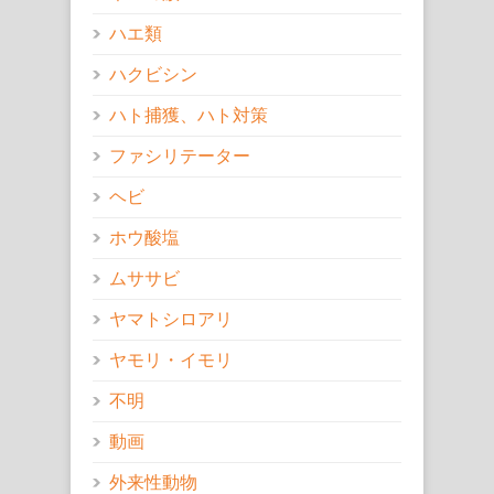
ハエ類
ハクビシン
ハト捕獲、ハト対策
ファシリテーター
ヘビ
ホウ酸塩
ムササビ
ヤマトシロアリ
ヤモリ・イモリ
不明
動画
外来性動物