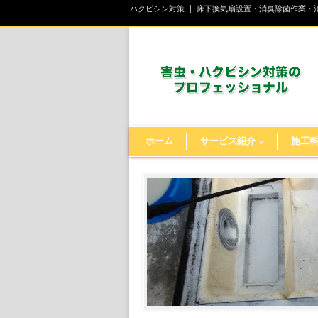
ハクビシン対策
床下換気扇設置・消臭除菌作業・
ホーム
サービス紹介
»
施工