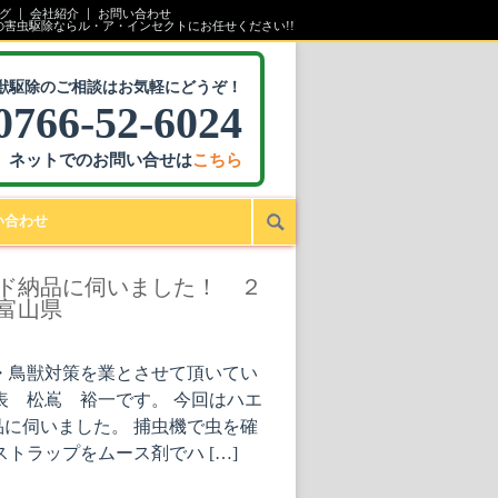
グ
会社紹介
お問い合わせ
の害虫駆除ならル・ア・インセクトにお任せください!!
獣駆除のご相談はお気軽にどうぞ！
0766-52-6024
ネットでのお問い合せは
こちら
い合わせ
ド納品に伺いました！ ２
富山県
・鳥獣対策を業とさせて頂いてい
表 松嶌 裕一です。 今回はハエ
に伺いました。 捕虫機で虫を確
トラップをムース剤でハ […]