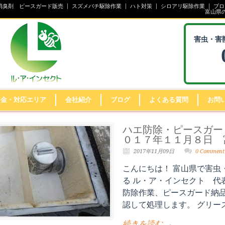
消臭剤 ピースガード販売
スズメバチ駆除作業
ハト対策
シロアリ駆除作業
ブロ
富山県
害虫・害
料金・対応エリア
会社紹介
ブログ
よくある質問
お問
ハエ防除・ピースガー
０１７年１１月８日 
2017年11月09日
0 Comment
こんにちは！ 富山県で害虫
る ル・ア・インセクト 代
防除作業、ピースガード納品
認して処理します。 グリース
続きを読む →