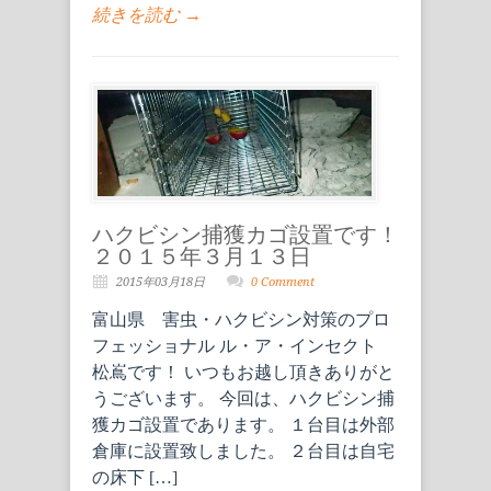
続きを読む →
ハクビシン捕獲カゴ設置です！
２０１５年３月１３日
2015年03月18日
0 Comment
富山県 害虫・ハクビシン対策のプロ
フェッショナル ル・ア・インセクト
松嶌です！ いつもお越し頂きありがと
うございます。 今回は、ハクビシン捕
獲カゴ設置であります。 １台目は外部
倉庫に設置致しました。 ２台目は自宅
の床下 […]