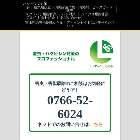
ハクビシン対策
床下換気扇設置・消臭除菌作業・消臭剤 ピースガード
販売
スズメバチ駆除作業
ハト対策
シロアリ駆除作業
ブログ
会社紹介
お問い合わせ
富山県の害虫駆除ならル・ア・インセクトにお任せくださ
い!!
害虫・害獣駆除のご相談はお気軽に
どうぞ！
0766-52-
6024
ネットでのお問い合せは
こちら