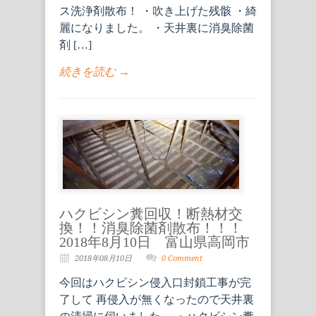
ス洗浄剤散布！ ・吹き上げた残骸 ・綺
麗になりました。 ・天井裏に消臭除菌
剤 […]
続きを読む →
ハクビシン糞回収！断熱材交
換！！消臭除菌剤散布！！！
2018年8月10日 富山県高岡市
2018年08月10日
0 Comment
今回はハクビシン侵入口封鎖工事が完
了して 再侵入が無くなったので天井裏