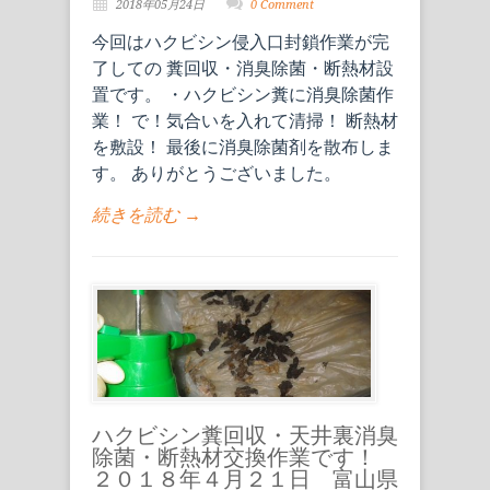
2018年05月24日
0 Comment
今回はハクビシン侵入口封鎖作業が完
了しての 糞回収・消臭除菌・断熱材設
置です。 ・ハクビシン糞に消臭除菌作
業！ で！気合いを入れて清掃！ 断熱材
を敷設！ 最後に消臭除菌剤を散布しま
す。 ありがとうございました。
続きを読む →
ハクビシン糞回収・天井裏消臭
除菌・断熱材交換作業です！
２０１８年４月２１日 富山県