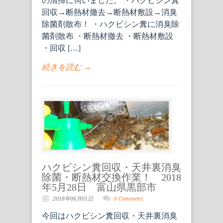
の清掃に伺いました。 ・ハクビシン糞
回収→断熱材撤去→断熱材敷設→消臭
除菌剤散布！ ・ハクビシン糞に消臭除
菌剤散布 ・断熱材撤去 ・断熱材敷設
・回収 […]
続きを読む →
ハクビシン糞回収・天井裏消臭
除菌・断熱材交換作業！ 2018
年5月28日 富山県黒部市
2018年06月01日
0 Comment
今回はハクビシン糞回収・天井裏消臭