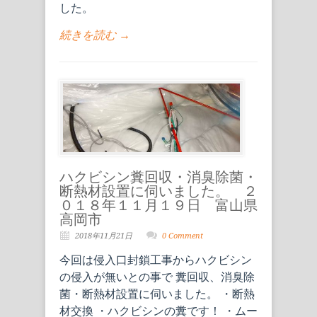
した。
続きを読む →
ハクビシン糞回収・消臭除菌・
断熱材設置に伺いました。 ２
０１８年１１月１９日 富山県
高岡市
2018年11月21日
0 Comment
今回は侵入口封鎖工事からハクビシン
の侵入が無いとの事で 糞回収、消臭除
菌・断熱材設置に伺いました。 ・断熱
材交換 ・ハクビシンの糞です！ ・ムー