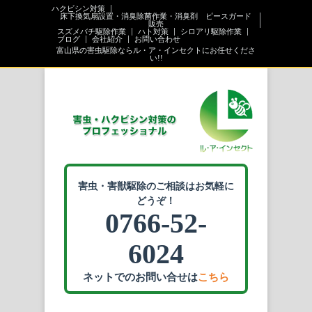
ハクビシン対策
床下換気扇設置・消臭除菌作業・消臭剤 ピースガード
販売
スズメバチ駆除作業
ハト対策
シロアリ駆除作業
ブログ
会社紹介
お問い合わせ
富山県の害虫駆除ならル・ア・インセクトにお任せくださ
い!!
害虫・害獣駆除のご相談はお気軽に
どうぞ！
0766-52-
6024
ネットでのお問い合せは
こちら