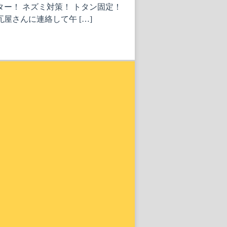
ター！ ネズミ対策！ トタン固定！
屋さんに連絡して午 […]