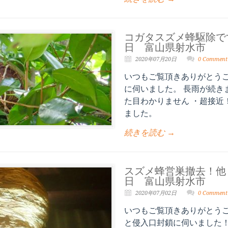
コガタスズメ蜂駆除で
日 富山県射水市
2020年07月20日
0 Comment
いつもご覧頂きありがとうご
に伺いました。 長雨が続き
た目わかりません ・超接近
ました。
続きを読む →
スズメ蜂営巣撤去！他
日 富山県射水市
2020年07月02日
0 Comment
いつもご覧頂きありがとうご
と侵入口封鎖に伺いました！