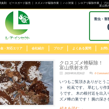
消臭剤 ピースガード販売
スズメバチ駆除作業
ハト対策
シロアリ駆除作業
ブロ
富山県
害虫・害
料金・対応エリア
会社紹介
ブログ
よくある質問
お問
クロスズメ蜂駆除！
富山県射水市
2020年10月26日
0 Comment
いつもご覧頂きありがとうご
ト 松嶌です。 草むしり作
うです。 木の根付近を出入
ズメ蜂の巣です！ 腕の深さを
続きを読む →