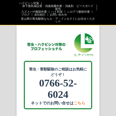
ハクビシン対策
床下換気扇設置・消臭除菌作業・消臭剤 ピースガード
販売
スズメバチ駆除作業
ハト対策
シロアリ駆除作業
ブログ
会社紹介
お問い合わせ
富山県の害虫駆除ならル・ア・インセクトにお任せくださ
い!!
害虫・害獣駆除のご相談はお気軽に
どうぞ！
0766-52-
6024
ネットでのお問い合せは
こちら