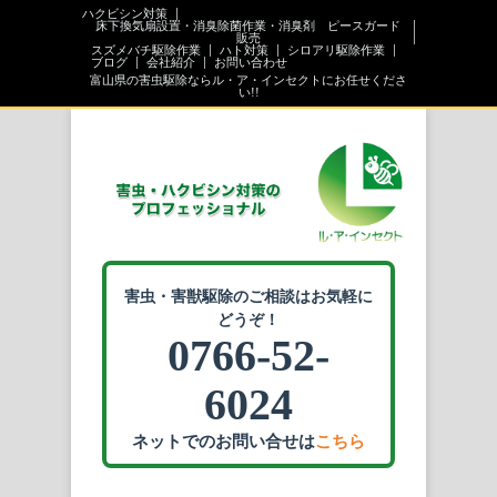
ハクビシン対策
床下換気扇設置・消臭除菌作業・消臭剤 ピースガード
販売
スズメバチ駆除作業
ハト対策
シロアリ駆除作業
ブログ
会社紹介
お問い合わせ
富山県の害虫駆除ならル・ア・インセクトにお任せくださ
い!!
害虫・害獣駆除のご相談はお気軽に
どうぞ！
0766-52-
6024
ネットでのお問い合せは
こちら