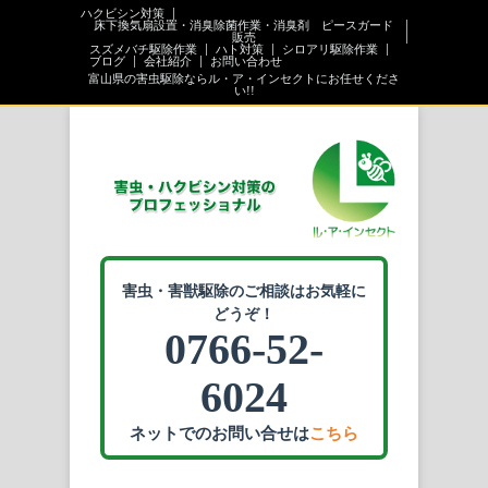
ハクビシン対策
床下換気扇設置・消臭除菌作業・消臭剤 ピースガード
販売
スズメバチ駆除作業
ハト対策
シロアリ駆除作業
ブログ
会社紹介
お問い合わせ
富山県の害虫駆除ならル・ア・インセクトにお任せくださ
い!!
害虫・害獣駆除のご相談はお気軽に
どうぞ！
0766-52-
6024
ネットでのお問い合せは
こちら