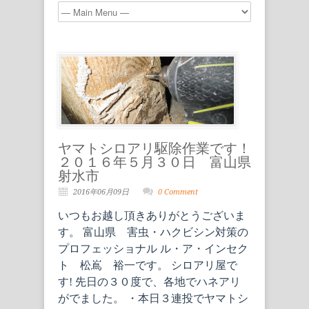
ヤマトシロアリ駆除作業です！
２０１６年５月３０日 富山県
射水市
2016年06月09日
0 Comment
いつもお越し頂きありがとうございま
す。 富山県 害虫・ハクビシン対策の
プロフェッショナル ル・ア・インセク
ト 松嶌 裕一です。 シロアリ屋で
す! 先日の３０度で、各地でハネアリ
がでました。 ・本日３連投でヤマトシ