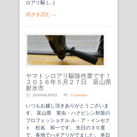
ロアリ駆 […]
続きを読む →
ヤマトシロアリ駆除作業です！
２０１６年５月２７日 富山県
射水市
2016年06月09日
0 Comment
いつもお越し頂きありがとうございま
す。 富山県 害虫・ハクビシン対策の
プロフェッショナル ル・ア・インセク
ト 松嶌 裕一です。 先日の３０度
で、各地でハネアリがでました。 本日