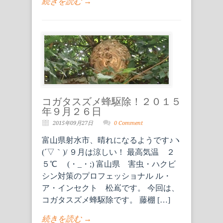
続きを読む →
コガタスズメ蜂駆除！２０１５
年９月２６日
2015年09月27日
0 Comment
富山県射水市、晴れになるようです♪ヽ
(´▽｀)/ ９月は涼しい！ 最高気温 ２
５℃ (・_・;) 富山県 害虫・ハクビ
シン対策のプロフェッショナル ル・
ア・インセクト 松嶌です。 今回は、
コガタスズメ蜂駆除です。 藤棚 […]
続きを読む →