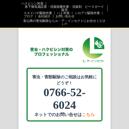
ハクビシン対策
床下換気扇設置・消臭除菌作業・消臭剤 ピースガード
販売
スズメバチ駆除作業
ハト対策
シロアリ駆除作業
ブログ
会社紹介
お問い合わせ
富山県の害虫駆除ならル・ア・インセクトにお任せくださ
い!!
害虫・害獣駆除のご相談はお気軽に
どうぞ！
0766-52-
6024
ネットでのお問い合せは
こちら